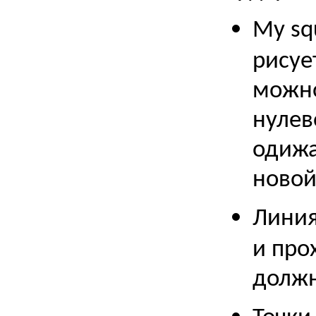
My sq
рисуе
можно
нулев
одижа
новой
Линия
и про
должн