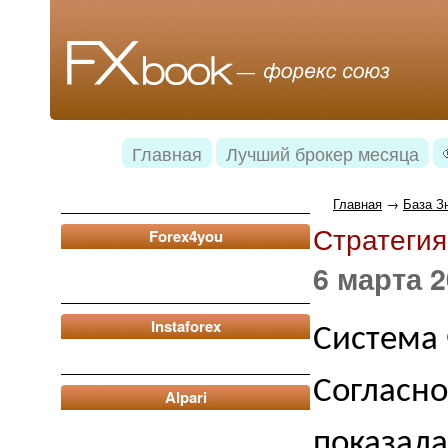
Главная
Лучший брокер месяца
Главная
→
База З
Стратеги
Forex4you
6 марта 2
Instaforex
Система 
Согласно
Alpari
показала