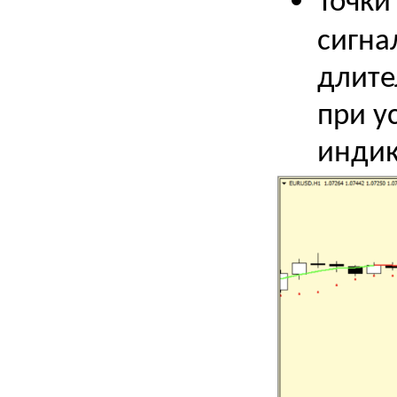
Точки
сигна
длите
при у
индик