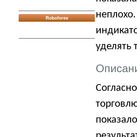
неплохо.
Roboforex
индикато
уделять 
Описан
Согласно
торговл
показало
результа