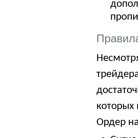
допол
пропис
Правила
Несмотря
трейдера
достаточ
которых 
Ордер на