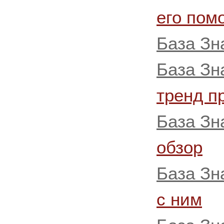
его по
База Зн
База Зн
тренд п
База Зн
обзор
База Зн
с ним