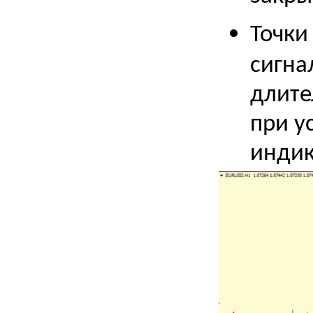
Точки
сигна
длите
при у
индик