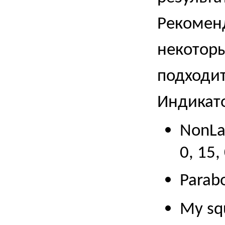
Рекомен
некоторы
подходит
Индикат
NonLa
0, 15, 
Parab
My sq