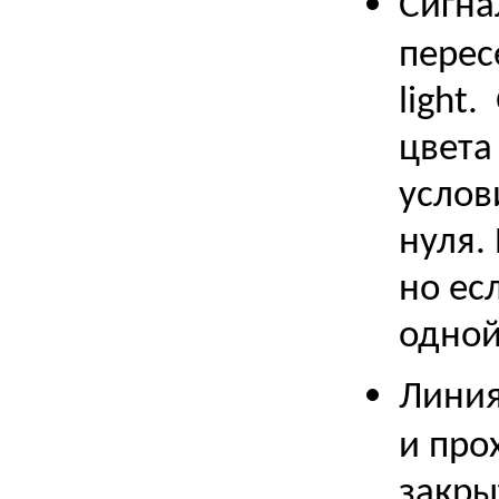
Сигна
перес
light
цвета
услов
нуля.
но ес
одной
Линия
и про
закры