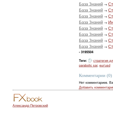
База Знаний
Ст
→
База Знаний
Ст
→
База Знаний
Ст
→
База Знаний
Ин
→
База Знаний
Ст
→
База Знаний
Ст
→
База Знаний
Ст
→
База Знаний
Ст
→
- 3195504
Теги:
стратегия д
parabolic sar
,
eur/usd
Комментарии (
0
)
Нет комментариев. В
Добавить комментари
Александр Петровский