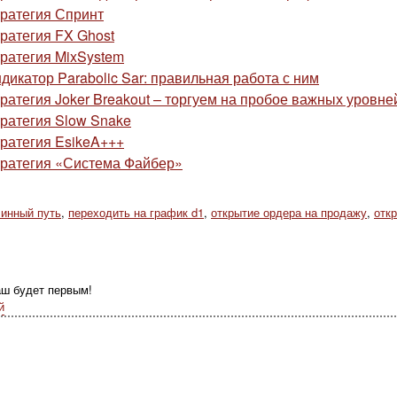
ратегия Спринт
ратегия FX Ghost
ратегия MixSystem
дикатор Parabolic Sar: правильная работа с ним
ратегия Joker Breakout – торгуем на пробое важных уровне
ратегия Slow Snake
ратегия EsikeA+++
ратегия «Система Файбер»
линный путь
,
переходить на график d1
,
открытие ордера на продажу
,
отк
аш будет первым!
й