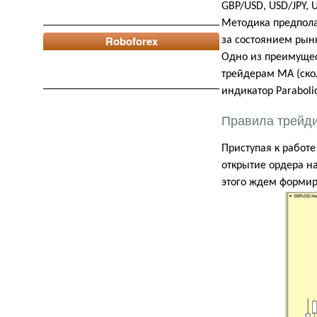
GBP/USD, USD/JPY, 
Методика предпола
Roboforex
за состоянием рынк
Одно из преимущес
трейдерам МА (ско
индикатор
Paraboli
Правила трейд
Приступая к работе
открытие ордера на
этого ждем формир