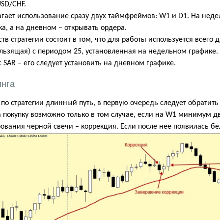
USD/CHF.
гает использование сразу двух таймфреймов:
W
1 и
D
1. На нед
а, а на дневном – открывать ордера.
тв стратегии состоит в том, что для работы используется всег
льзящая) с периодом 25, установленная на недельном графике.
c
SAR
– его следует установить на дневном графике.
инга
 по стратегии длинный путь, в первую очередь следует обратить
 покупку возможно только в том случае, если на
W
1 минимум дв
ования черной свечи – коррекция. Если после нее появилась б