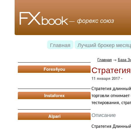
Главная
Лучший брокер месяц
Главная
→
База З
Стратегия
Forex4you
11 января 2017 -
Стратегия длинный
Instaforex
торговли отнимает
тестирования, стра
Описание
Alpari
Стратегия Длинный