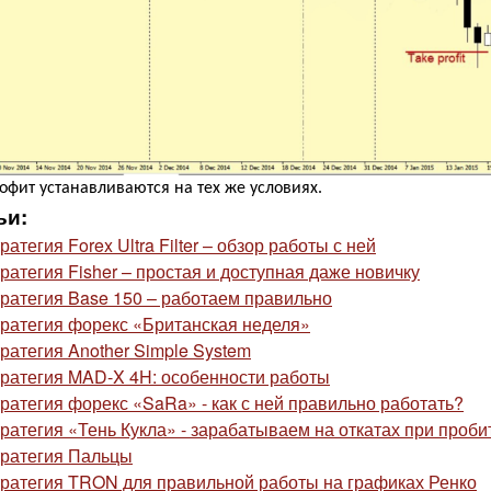
рофит устанавливаются на тех же условиях.
ьи:
ратегия Forex Ultra Filter – обзор работы с ней
ратегия Fisher – простая и доступная даже новичку
ратегия Base 150 – работаем правильно
ратегия форекс «Британская неделя»
ратегия Another Simple System
ратегия MAD-X 4H: особенности работы
ратегия форекс «SaRa» - как с ней правильно работать?
ратегия «Тень Кукла» - зарабатываем на откатах при проби
ратегия Пальцы
ратегия TRON для правильной работы на графиках Ренко