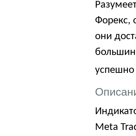
Разумеет
Форекс, 
они дост
большинс
успешно 
Описан
Индикато
Meta
Tra