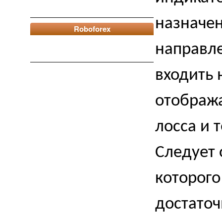
назначен
Roboforex
направл
входить 
отображ
лосса и 
Следует о
которого
достато