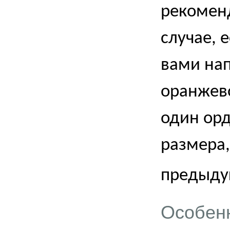
рекоменд
случае, 
вами на
оранжево
один орд
размера,
предыду
Особен