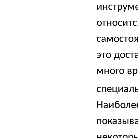
инструме
относитс
самостоя
это дост
много вр
специаль
Наиболее
показыва
некоторы