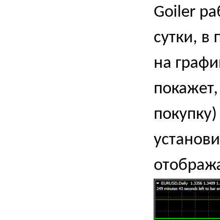
Goiler р
сутки, в
на графи
покажет,
покупку)
установи
отобража