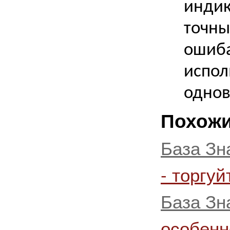
индик
точны
ошиба
испол
одно
Похожи
База Зн
- торгу
База Зн
особенн