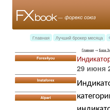
Главная
Лучший брокер месяца
Главная
→
База З
Индикатор
Forex4you
29 июня 2
Instaforex
Индикат
категори
Alpari
индикато