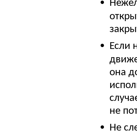
Нежел
откры
закры
Если 
движе
она д
испол
случа
не по
Не сл