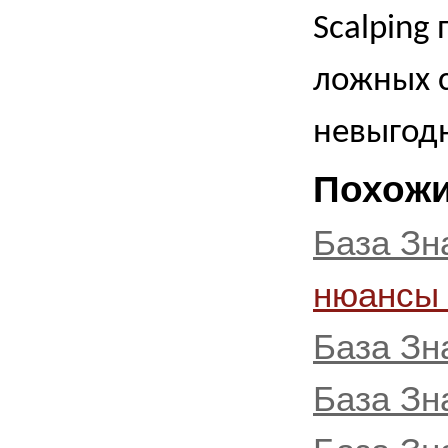
Scalping
ложных с
невыгод
Похожи
База Зн
нюансы
База Зн
База Зн