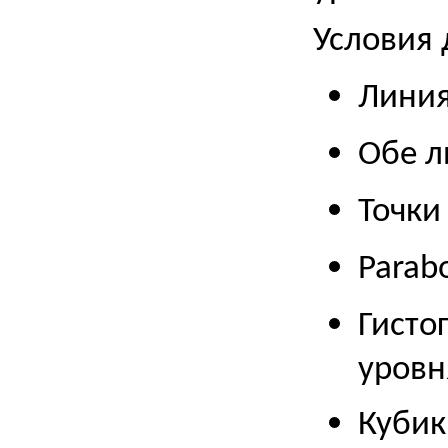
Условия 
Линия
Обе л
Точки
Parab
Гисто
уровн
Кубики