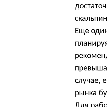
достаточ
скальпин
Еще один
планируя
рекоменд
превышае
случае, 
рынка б
Для рабо