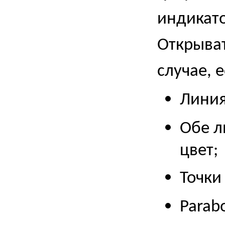
индикато
Открыват
случае, 
Линия
Обе л
цвет;
Точки
Parab