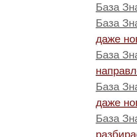
База Зн
База Зн
даже но
База Зн
направл
База Зн
даже но
База Зн
разбира