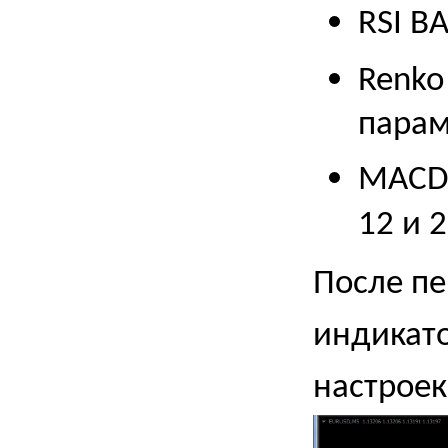
RSI
B
Renko
парам
MAC
12 и 
После пе
индикато
настроек