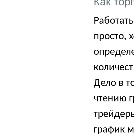
Как тор
Работать
просто, 
определе
количест
Дело в т
чтению 
трейдеры
график м