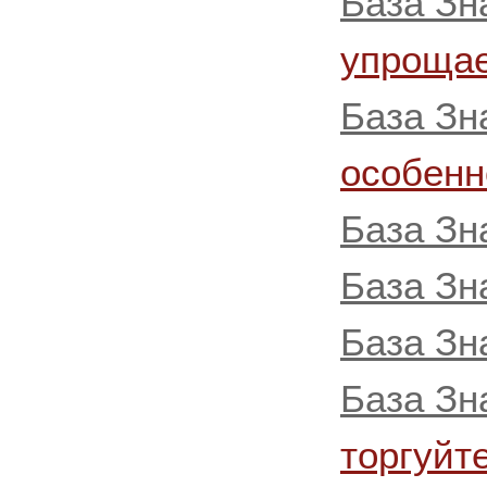
База Зн
упрощае
База Зн
особенн
База Зн
База Зн
База Зн
База Зн
торгуйт