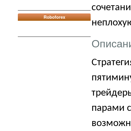
сочетани
Roboforex
неплоху
Описан
Стратеги
пятимин
трейдер
парами с
возможн