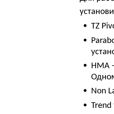
установи
TZ
Piv
Parabo
устан
HMA
–
Одном
Non
L
Trend