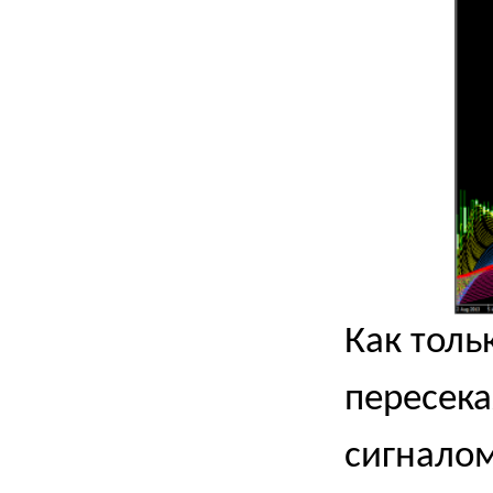
Как толь
пересека
сигналом