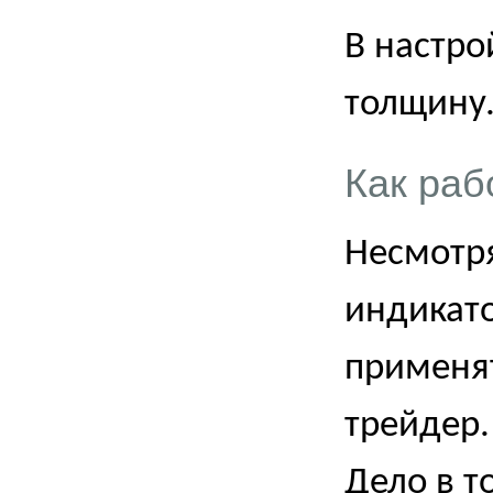
В настро
толщину
Как раб
Несмотря
индикато
применя
трейдер.
Дело в т