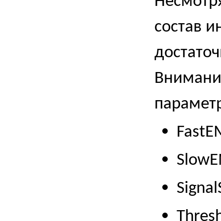
Несмотря
состав и
достаточ
Внимание
парамет
FastE
SlowE
Signa
Thres