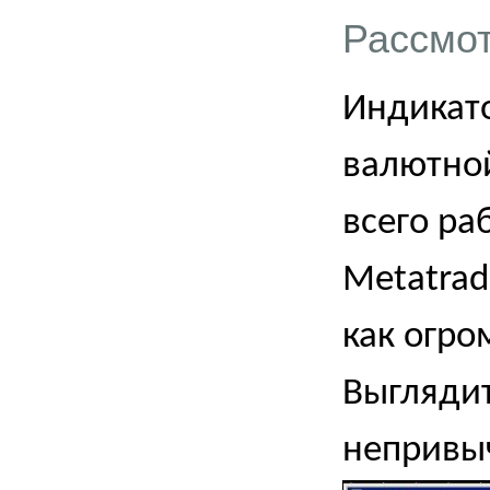
Рассмот
Индикато
валютно
всего ра
Metatrad
как огро
Выглядит
непривы