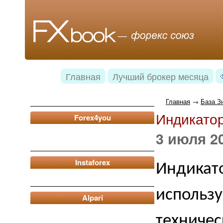
Главная
Лучший брокер месяца
Главная
→
База З
Индикатор
Forex4you
3 июля 20
Instaforex
Индикато
использу
Alpari
техничес