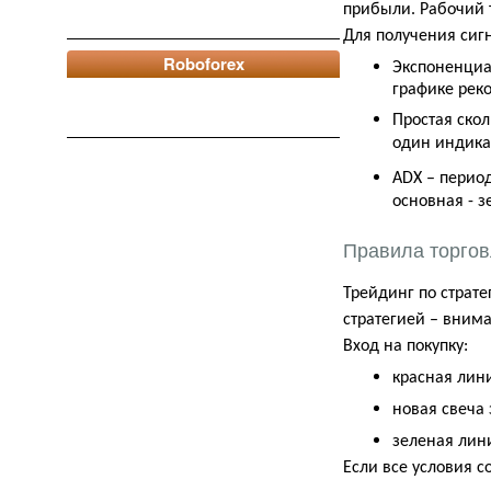
прибыли. Рабочий 
Для получения сиг
Roboforex
Экспоненциа
графике реко
Простая скол
один индика
ADX
– период
основная - з
Правила торго
Трейдинг по страт
стратегией – вним
Вход на покупку:
красная ли
новая свеча
зеленая ли
Если все условия 