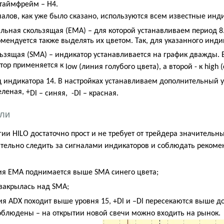
таймфрейм – Н4.
налов, как уже было сказано, используются всем известные инд
льная скользящая (ЕМА) – для которой устанавливаем период 8.
мендуется также выделять их цветом. Так, для указанного инд
ьзящая (
SMA
) – индикатор устанавливается на график дважды. 
тор применяется к
low
(линия голубого цвета), а второй - к
high
(
 индикатора 14. В настройках устанавливаем дополнительный у
еленая, +
Dl
– синяя, -
Dl
– красная.
вли
егии
HILO
достаточно прост и не требует от трейдера значительны
ательно следить за сигналами индикаторов и соблюдать рекоме
ния ЕМА поднимается выше
SMA
синего цвета;
 закрылась над
SMA
;
ния
ADX
походит выше уровня 15, +
Dl
и –
Dl
пересекаются выше до
соблюдены – на открытии новой свечи можно входить на рынок.