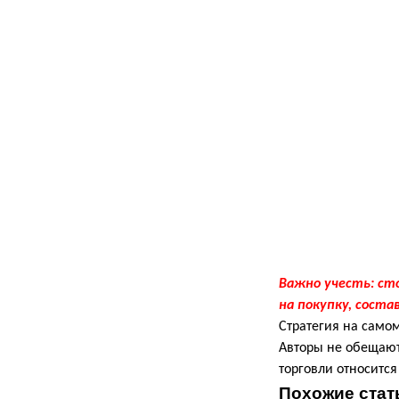
Важно учесть: сто
на покупку, соста
Стратегия на самом
Авторы не обещают 
торговли относитс
Похожие стат