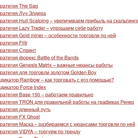
ратегия The Sag
ратегия Луч Элдера
ратегия Hull Scalping – увеличиваем прибыль на скальпинг
ратегия Lazy Trader – упрощаем себе работу
ратегия Gold miner – особенности торговли по ней
ратегия Filtr
ратегия Спринт
ратегия форекс Battle of the Bands
ратегия Genesis Matrix – важные нюансы работы
ратегия для торговли золотом Golden Boy
дикатор Rainbow – как торговать с его помощью?
дикатор Force Index
ратегия Base 150 – работаем правильно
ратегия TRON для правильной работы на графиках Ренко
ратегия длинный путь
ратегия FX Ghost
ратегия Маска – разбираемся с нюансами торговли по ней
ратегия VIDYA – торгуем по тренду