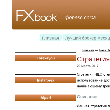
Главная
Лучший брокер месяц
Главная
→
База З
Стратегия
Forex4you
20 марта 2017 -
Стратегия HILO отн
Instaforex
использование дос
начинающему трей
Описание
Alpari
Данная стратегия 