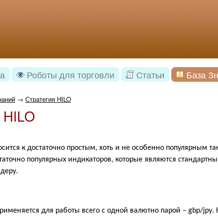
а
Роботы для торговли
Статьи
База З
наний
→
Стратегия HILO
 HILO
осится к достаточно простым, хоть и не особенно популярным т
таточно популярных индикаторов, которые являются стандартны
деру.
применяется для работы всего с одной валютно парой –
gbp
/
jpy
.