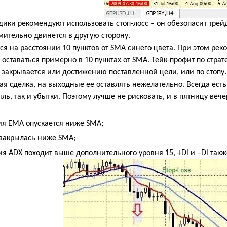
ики рекомендуют использовать стоп-лосс – он обезопасит трейд
мительно двинется в другую сторону.
ся на расстоянии 10 пунктов от
SMA
синего цвета. При этом рек
 оставаться примерно в 10 пунктах от
SMA
. Тейк-профит по страт
 закрывается или достижению поставленной цели, или по стопу.
ая сделка, на выходные ее оставлять нежелательно. Всегда есть
ль, так и убытки. Поэтому лучше не рисковать, и в пятницу веч
ия ЕМА опускается ниже
SMA
;
 закрылась ниже
SMA
;
ния
ADX
походит выше дополнительного уровня 15, +
Dl
и –
Dl
такж