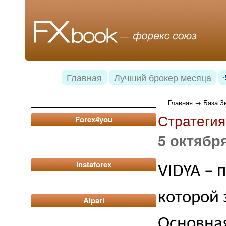
Главная
Лучший брокер месяца
Главная
→
База З
Стратегия
Forex4you
5 октября
Instaforex
VIDYA – 
которой 
Alpari
Основная