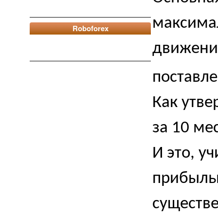
максима
Roboforex
движения
поставле
Как утве
за 10 ме
И это, у
прибыльн
существе