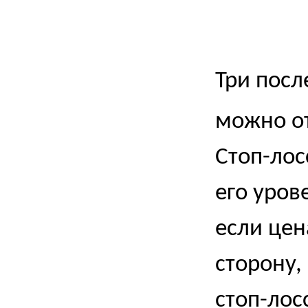
Три посл
можно от
Стоп-лос
его уров
если цен
сторону,
стоп-лос