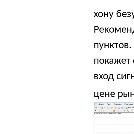
хону без
Рекоменд
пунктов.
покажет 
вход сиг
цене рын