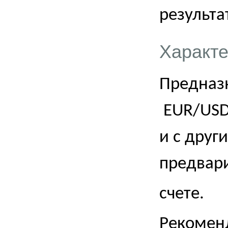
результа
Характе
Предназн
EUR/USD
и с друг
предвари
счете.
Рекомен