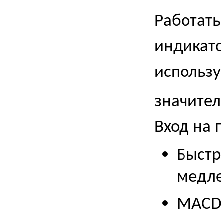
Работать
индикато
использ
значите
Вход на 
Быстр
медле
MACD 