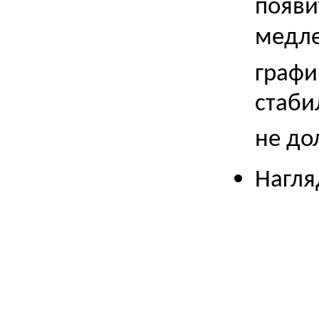
появи
медл
графи
стаби
не до
Нагля