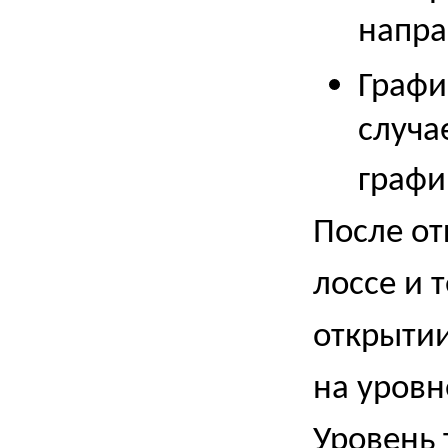
напра
Граф
случа
графи
После от
лоссе и 
открытии
на уровн
Уровень 