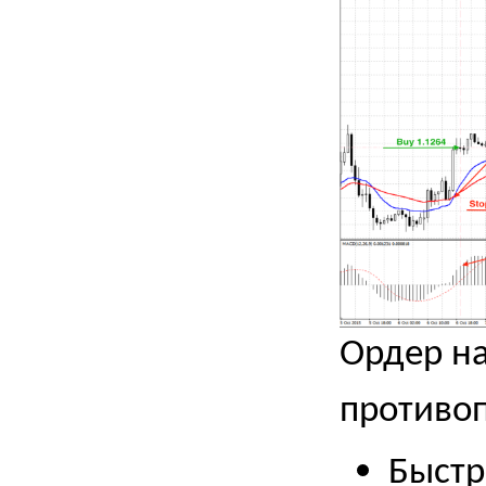
Ордер на
противо
Быст