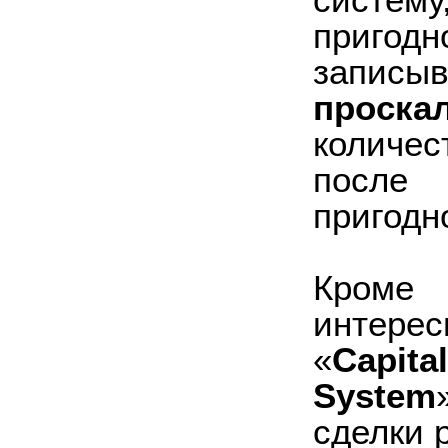
пригод
запи
проска
количе
после
пригодн
Кроме
интерес
«
Capit
System
сделки 