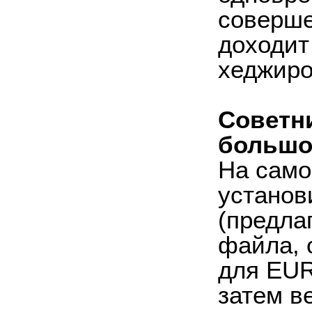
соверше
доходи
хеджиро
Советни
большо
На само
установ
(предла
файла, 
для EUR
затем в