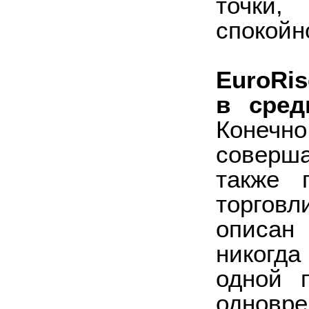
точки,
спокойн
EuroRis
в сред
Конечн
соверша
также 
торговл
описан
никогда
одной 
одновре