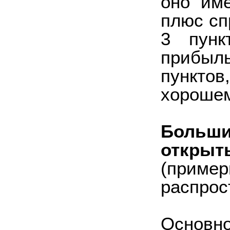
оно име
плюс сп
3 пунк
прибыль
пункто
хорошем
Больши
открыт
(пример
распрос
Основ