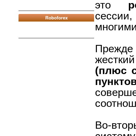
это
р
сесси
Roboforex
многими
Прежде
жестки
(плюс 
пункто
совер
соотнош
Во-втор
систему