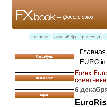
Главная
Лучший брокер месяца
Главная
Forex4you
EURClim
Forex Eur
советника
Instaforex
6 декабря
Alpari
EuroRi