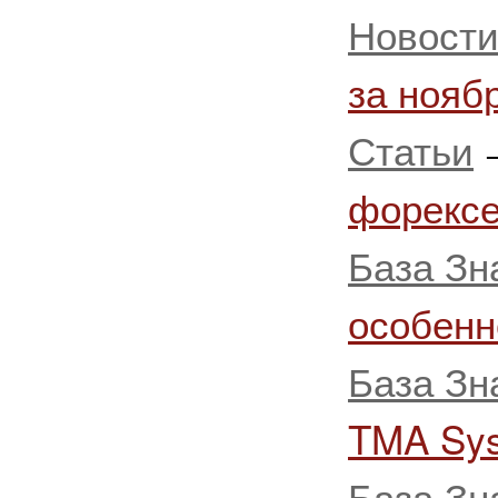
Новост
за нояб
Статьи
форексе
База Зн
особенн
База Зн
TMA Sy
База Зн