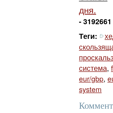
дня.
- 3192661
хе
Теги:
скользящ
проскаль
система
,
eur/gbp
,
e
system
Коммент