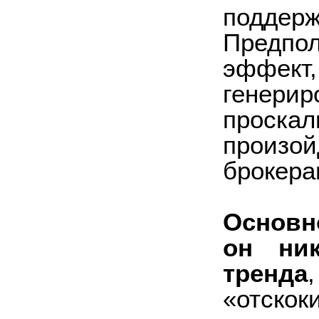
подде
Предпо
эффек
генер
проскал
произой
брокера
Основн
он ник
тренда
«отско