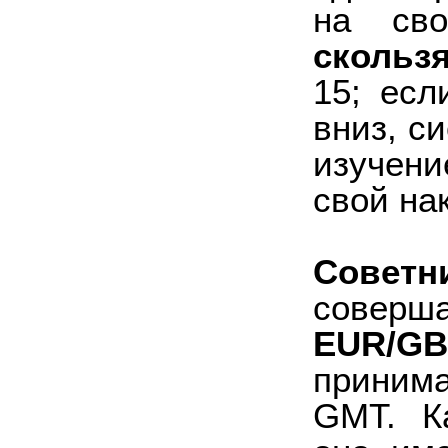
на св
скольз
15; есл
вниз, с
изучени
свой на
Советни
совер
EUR/G
приним
GMT. К