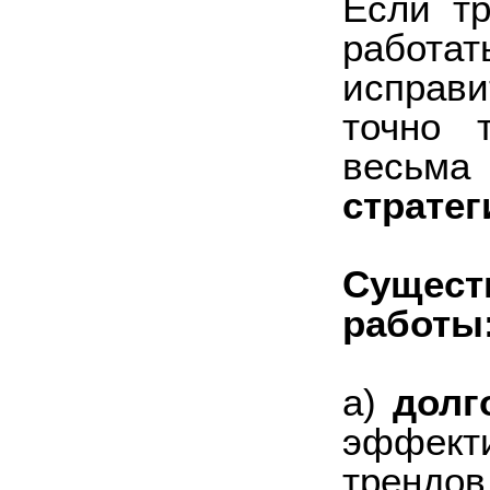
Если тр
работат
исправи
точно 
весьм
стратег
Сущест
работы
а)
долг
эффек
трендов