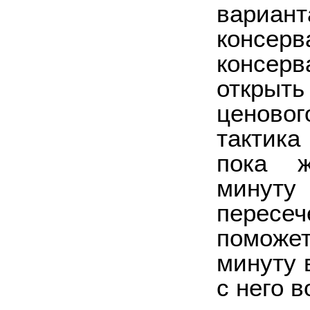
вариа
конс
консер
открыть
ценовог
тактика
пока ж
минуту 
перес
поможе
минуту 
с него 