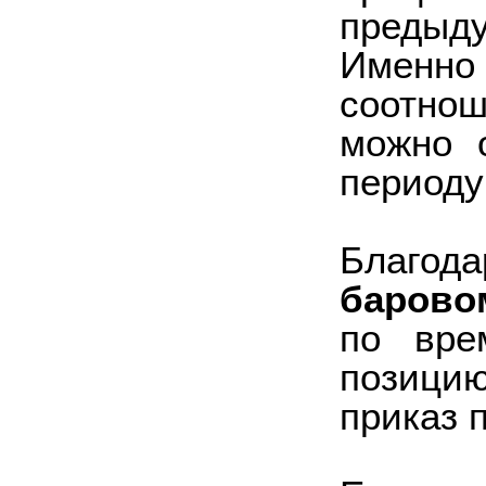
предыд
Именно 
соотно
можно о
периоду
Благод
барово
по вре
позици
приказ 