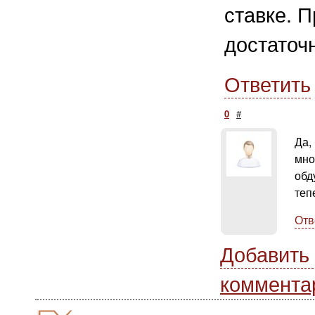
ставке. П
достаточ
Ответить
0
#
Да,
мно
обд
теп
Отв
Добавить
коммента