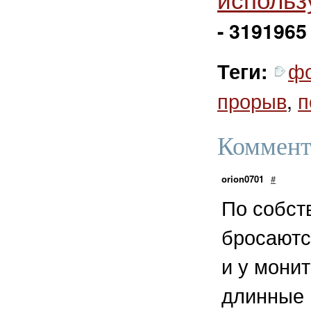
- 3191965
ф
Теги:
прорыв
,
п
Коммент
orion0701
#
По собст
бросаютс
и у мони
длинные 