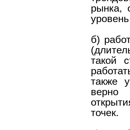
рынка, 
уровень
б) рабо
(длител
такой с
работа
также у
верно
открыт
точек.