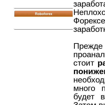
заработ
Неплох
Roboforex
Форекс
заработ
Преж
проанал
стоит
р
пониже
необход
много 
будет 
Затем 