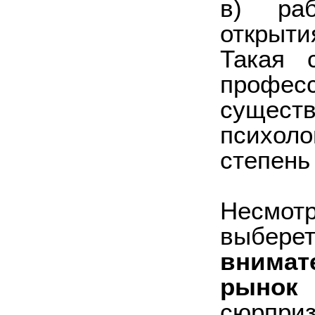
в) р
открыти
Такая 
профес
суще
психол
степень
Несмот
выбере
внима
рынок
в
сюрприз