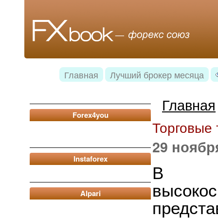
Главная
Лучший брокер месяца
Главная
Forex4you
Торговые 
29 ноябр
Instaforex
В с
высоко
Alpari
предс