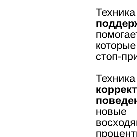
Техни
подде
помогае
которы
стоп-пр
Техн
корре
поведе
новые 
восходя
проце