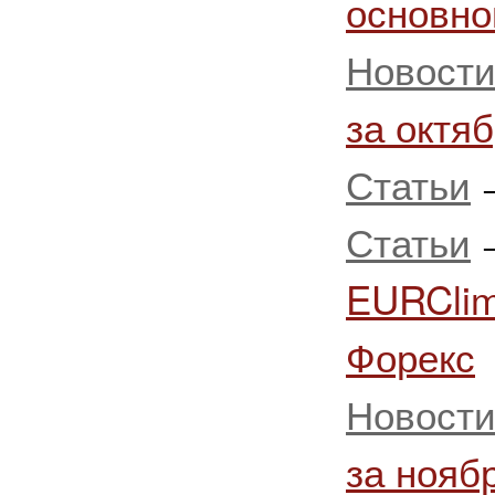
основно
Новост
за октя
Статьи
Статьи
EURClim
Форекс
Новост
за нояб