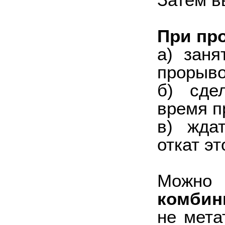
При пр
а) заня
прорыво
б) сде
время п
в) жда
откат эт
Можно
комбин
не мета