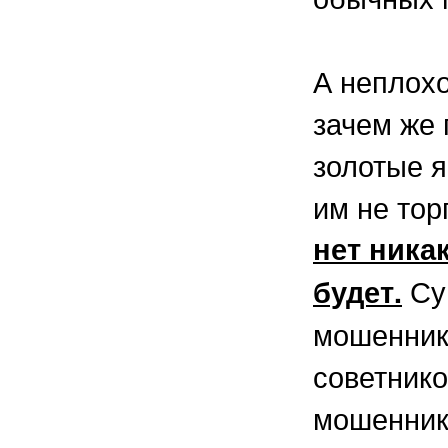
А неплохо
зачем же 
золотые я
им не тор
нет ника
Су
будет.
мошенник
советник
мошенник