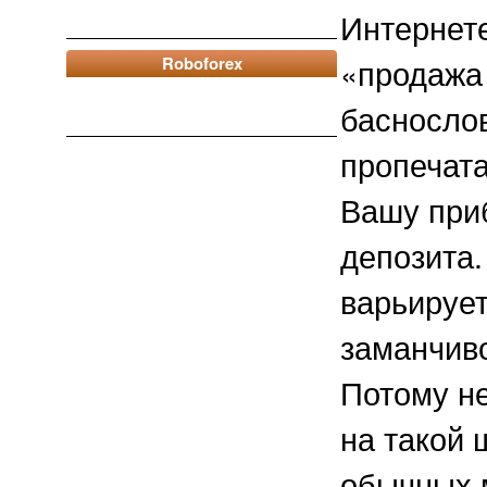
Интернете
«продажа
Roboforex
басносло
пропечата
Вашу при
депозита.
варьирует
заманчив
Потому н
на такой 
обычных 