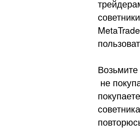
трейдера
советники
MetaTrade
пользова
Возьмите 
не покупа
покупаете
советника
повторюсь