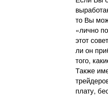
выработан
то Вы мож
«лично по
этот сове
ли он при
того, как
Также име
трейдеров
плату, бе