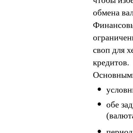
чтобы изб
обмена ва
Финансовы
ограничен
своп для 
кредитов.
Основными
условн
обе за
(валют
период