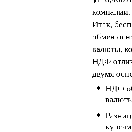
компании.
Итак, бесп
обмен осн
валюты, к
НДФ отлич
двумя осн
НДФ об
валюты
Разниц
курсам