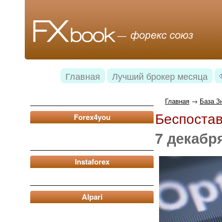
Главная
Лучший брокер месяца
Главная
→
База З
Беспостав
Forex4you
7 декабря
Instaforex
Alpari