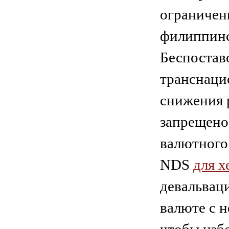
ограничен
филиппинс
Беспостав
транснаци
снижения р
запрещено
валютного
NDS
для х
девальвац
валюте с 