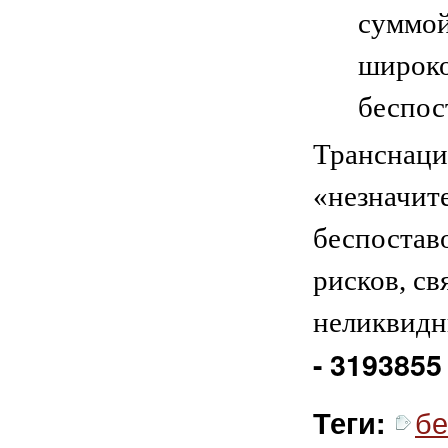
суммой
широко
беспос
Транснаци
«незначит
беспостав
рисков, св
неликвидн
- 3193855
бе
Теги: