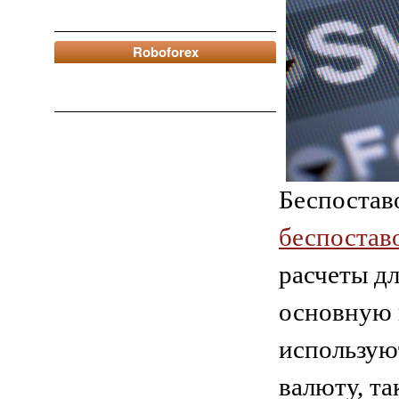
Roboforex
Беспостав
беспостав
расчеты д
основную 
использую
валюту, т