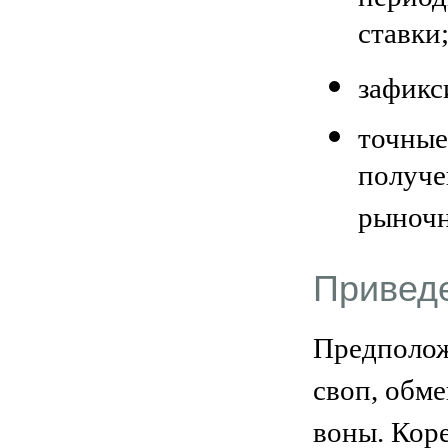
ставки
зафикс
точные
получе
рыночн
Привед
Предполож
своп, обм
воны. Кор