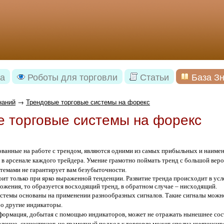
а
Роботы для торговли
Статьи
База З
наний
→
Трендовые торговые системы на форекс
 торговые системы на форекс
ованные на работе с трендом, являются одними из самых прибыльных и наиме
в арсенале каждого трейдера. Умение грамотно поймать тренд с большой вероя
стемами не гарантирует вам безубыточности.
оит только при ярко выраженной тенденции. Развитие тренда происходит в усл
ожения, то образуется восходящий тренд, в обратном случае – нисходящий.
стемы основаны на применении разнообразных сигналов. Такие сигналы можно
бо другие индикаторы.
формация, добытая с помощью индикаторов, может не отражать нынешнее сост
еленно, существуют, но грамотный подход к торговле может сполна компенсир