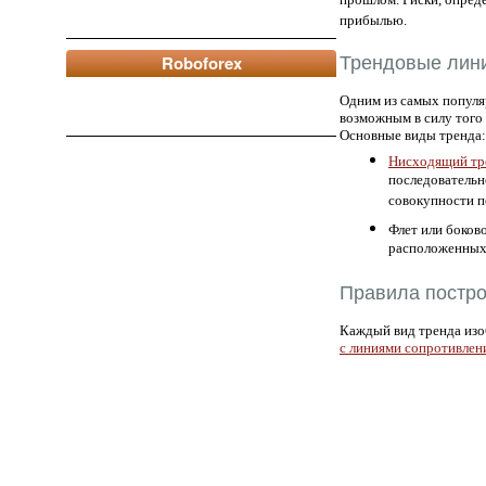
прибылью.
Трендовые лин
Roboforex
Одним из самых попул
возможным в силу того
Основные виды тренда:
Нисходящий тр
последовательн
совокупности п
Флет или боков
расположенных 
Правила постр
Каждый вид тренда изоб
с линиями сопротивлен