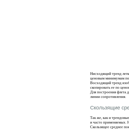
Нисходящий тренд легк
ценовым минимумам по
Восходящий тренд изо
скопировать ее по цен
Для построения флета 
линии сопротивления.
Скользящие ср
Так же, как и трендовы
и часто применяемых. 
Скользящее среднее по