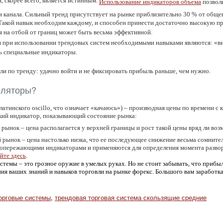
, скорее всего, является истинным.
Использование индикаторов объема
позволи
и канала. Сильный тренд присутствует на рынке приблизительно 30 % от обще
 Такой навык необходим каждому, и способен принести достаточно высокую п
я на отбой от границ может быть весьма эффективной.
 при использовании трендовых систем необходимыми навыками являются: «ви
ь специальные индикаторы.
ли по тренду: удачно войти и не фиксировать прибыль раньше, чем нужно.
лляторы?
 латинского
oscillo
, что означает «качаюсь») – производная цены по времени с 
ский индикатор, показывающий состояние рынка:
рынок – цена располагается у верхней границы и рост такой цены вряд ли воз
рынок – цена настолько низка, что ее последующее снижение весьма сомните
опережающими индикаторами и применяются для определения момента развор
йте здесь
.
темы – это грозное оружие в умелых руках. Но не стоит забывать, что прибыль
я ваших знаний и навыков торговли на рынке форекс. Большого вам заработка
орговые системы
,
трендовая торговая система скользящие средние