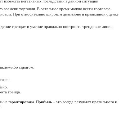
т избежать негативных последствий в данной ситуации.
го времени торговли. В остальное время можно вести торговлю
рибыль. При относительно широком диапазоне и правильной оценке
дение тренда» и умение правильно построить трендовые линии.
каким-либо сдвигом.
можен.
льно.
ота тренда.
 не гарантирована. Прибыль – это всегда результат правильного и
!