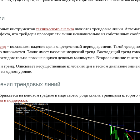
ии
ярных инструментов
технического анализа
являются трендовые линии. Автомат
 факта, что трейдеры проводят эти линии исключительно из собственных сооб
енд
– показывает падение цен в определенный период времени. Такой тренд п
о понижаются. Также имеет название медвежий тренд. Восходящий тренд говори
оследовательно повышающихся ценовых минимумов. Второе название такого 
ой тренд. Описывает несущественные колебания цен в тесном диапазоне значе
на одном уровне.
оения трендовых линий
ражается на ценовом графике в виде своего рода канала, границами которого
ия и поддержки
.