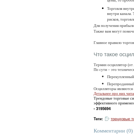
цены, то пробой
Торговля внутр
внутри канала.
рисков, торговл
Для получения прибыли
Также вам могут помоч
Главное правило торгов
Что такое осци
Термин осциллятор (от
По сути – это техниче
Перекупленный 
Перепроданный 
Осцилляторы являются 
Детальнее про них чита
Трендовые торговые сис
эффективного применени
- 3195694
Теги:
трендовые т
Комментарии (
0
)