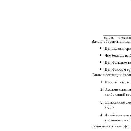
Важно обратить внима
При малом пери
Чем больше выб
При большом пе
При боковом тр
Виды скользящих сред
Простые скольз
Экспоненциальн
наибольший вес
Сглаженные ско
видов.
Линейно-взвеше
увеличивается 
Основные сигналы, фо