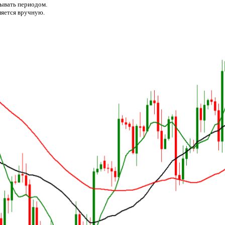
зывать периодом.
яется вручную.