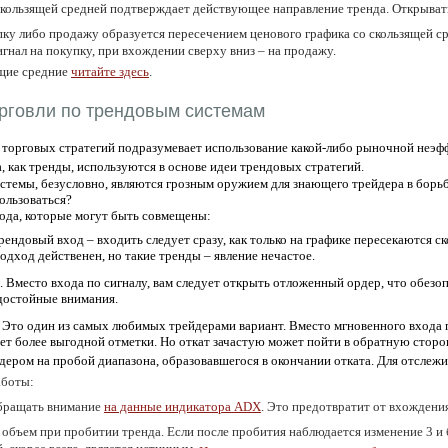
кользящей средней подтверждает действующее направление тренда. Открывать
пку либо продажу образуется пересечением ценового графика со скользящей с
игнал на покупку, при вхождении сверху вниз – на продажу.
ящие средние
читайте здесь
.
рговли по трендовым системам
торговых стратегий подразумевает использование какой-либо рыночной неэффе
 как тренды, используются в основе идеи трендовых стратегий.
темы, безусловно, являются грозным оружием для знающего трейдера в борьбе 
ользоваться?
хода, которые могут быть совмещены:
рендовый вход – входить следует сразу, как только на графике пересекаются с
одход действенен, но такие тренды – явление нечастое.
. Вместо входа по сигналу, вам следует открыть отложенный ордер, что обезоп
достойные внимания.
. Это один из самых любимых трейдерами вариант. Вместо мгновенного входа п
нет более выгодной отметки. Но откат зачастую может пойти в обратную сторон
ером на пробой диапазона, образовавшегося в окончании отката. Для отслеж
аботы:
обращать внимание
на данные индикатора
ADX
. Это предотвратит от вхождени
объем при пробитии тренда. Если после пробития наблюдается изменение 3 и