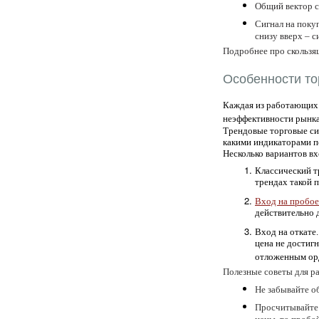
Общий вектор с
Сигнал на поку
снизу вверх – с
Подробнее про скольз
Особенности то
Каждая из работающих 
неэффективности рынка,
Трендовые торговые сис
какими индикаторами п
Несколько вариантов в
Классический т
трендах такой п
Вход на пробое
действительно 
Вход на откате
цена не достиг
отложенным орд
Полезные советы для р
Не забывайте 
Просчитывайте 