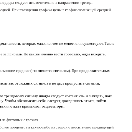
 ордера следует исключительно в направлении тренда.
редней. При вхождении графика цены в график скользящей средней
ктивности, которых мало, но, тем не менее, они существуют. Такие
за прибыль. Но как же именно вести торговлю, когда входить,
кользящие средние (что является сигналом). При продолжительных
асит вас от ложных сигналов и не даст пропустить сигналы,
о трендовому сигналу иногда следует «затаиться» и выждать, пока
у. Чтобы обезопасить себя, следует, дождавшись отката, войти
ивания отката применяют осцилляторы.
я на флетовых отрезках.
 более процентов в какую-либо из сторон относительно предыдущей