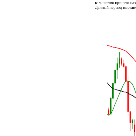
количество принято на
Данный период выставл