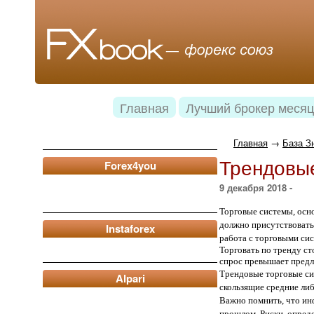
Главная
Лучший брокер месяц
Главная
→
База З
Трендовые
Forex4you
9 декабря 2018 -
Торговые системы, осн
должно присутствовать 
Instaforex
работа с торговыми си
Торговать по тренду ст
спрос превышает предл
Трендовые торговые си
Alpari
скользящие средние ли
Важно помнить, что ин
прошлом. Риски, опред