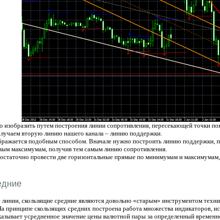
о изобразить путем построения линии сопротивления, пересекающей точки п
лучаем вторую линию нашего канала – линию поддержки.
бражается подобным способом. Вначале нужно построить линию поддержки, 
овым максимумам, получив тем самым линию сопротивления.
достаточно провести две горизонтальные прямые по минимумам и максимумам,
едние
е линии, скользящие средние являются довольно «старым» инструментом техни
На принципе скользящих средних построена работа множества индикаторов, и
казывает усредненное значение цены валютной пары за определенный временно