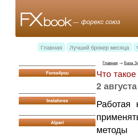
Главная
Лучший брокер месяца
Главная
→
База З
Что такое
Forex4you
2 августа
Instaforex
Работая 
применя
Alpari
методы