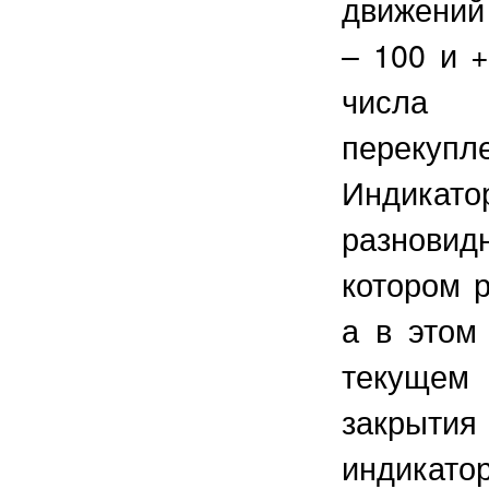
движений
– 100 и 
числа
перекупле
Индикат
разнови
котором 
а в этом
текущем
закрыти
индикато