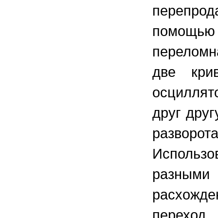
перепрода
помощью
переломн
две кри
осциллят
друг дру
разворота
Использ
разными
расхожде
переход