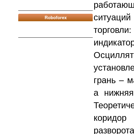
работающ
ситуаций
Roboforex
торгов
индикатор
Осцил
установл
грань – 
а нижняя
Теоретич
коридор
разворота