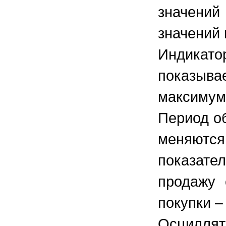
значени
значений 
Индикат
показы
максиму
Период о
меняютс
показат
продажу 
покупки –
Осциллят