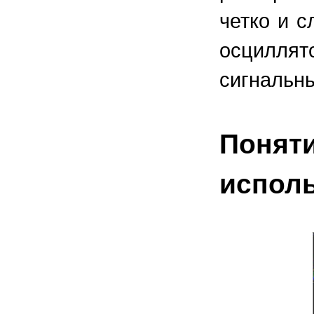
четко и 
осцилля
сигнальн
Поняти
испол