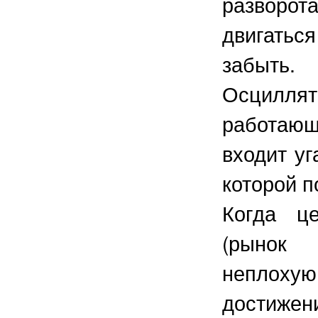
разворот
двигатьс
забыть.
Осцилля
работающ
входит у
которой п
Когда ц
(рынок 
неплохую
достиж