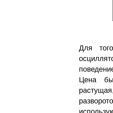
Для тог
осциллят
поведение
Цена бы
растуща
разворот
использ