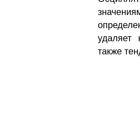
значения
определ
удаляет 
также тен