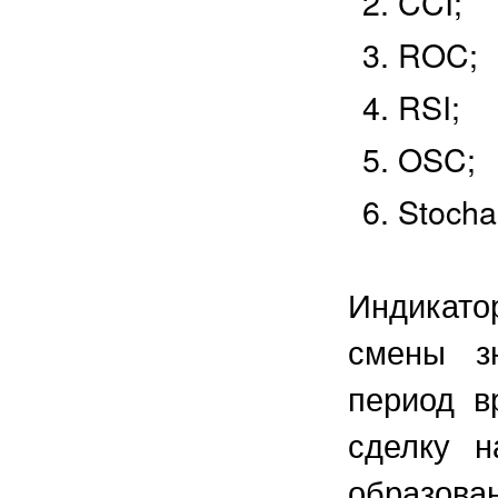
CCI;
ROC;
RSI;
OSC;
Stochas
Индикато
смены з
период в
сделку н
образо