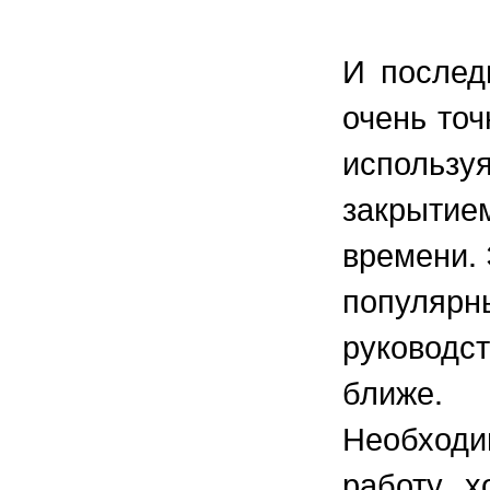
И послед
очень точ
использ
закрытие
времени.
популяр
руководс
ближе.
Необходи
работу х