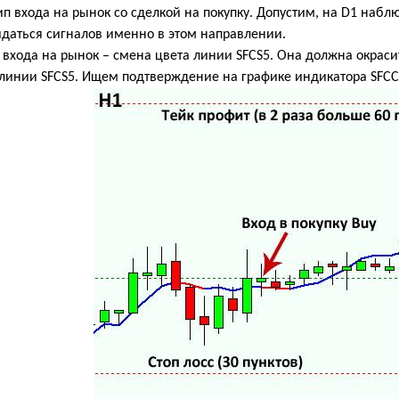
п входа на рынок со сделкой на покупку. Допустим, на
D
1 наблю
идаться сигналов именно в этом направлении.
входа на рынок – смена цвета линии SFCS5. Она должна окрасит
линии SFCS5. Ищем подтверждение на графике индикатора SFCС5