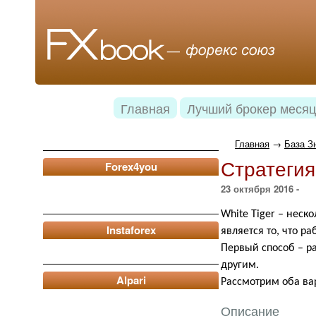
Главная
Лучший брокер месяц
Главная
→
База З
Стратегия
Forex4you
23 октября 2016 -
White
Tiger
– неско
Instaforex
является то, что р
Первый способ – р
другим.
Alpari
Рассмотрим оба ва
Описание