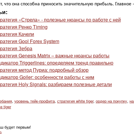
ют, что она способна приносить значительную прибыль. Главное
ьи:
ратегия «Стрела» - полезные нюансы по работе с ней
ратегия Ренко Timing
ратегия Качели
ратегия Gool Forex System
ратегия Зебра
ратегия Genesis Matrix – важные нюансы работы
дикатор Triggerlines: определяем тренд правильно
ратегия метод Пуриа: подробный обзор
дикатор Goiler: особенности работы с ним
ратегия Holy Signals: разбираем полезные детали
ебания
,
уровень тейк-профита
,
стратегия white tiger
,
ордер на покупку
,
на
e tiger
аш будет первым!
й