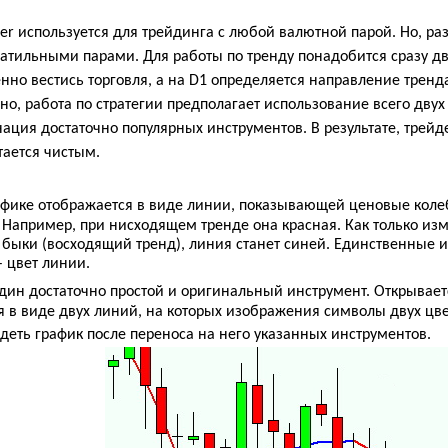
ger используется для трейдинга с любой валютной парой. Но, р
латильными парами. Для работы по тренду понадобится сразу д
нно вестись торговля, а на
D
1 определяется направление тренд
но, работа по стратегии предполагает использование всего двух
ция достаточно популярных инструментов. В результате, трейд
тается чистым.
рафике отображается в виде линии, показывающей ценовые коле
 Например, при нисходящем тренде она красная. Как только изм
 быки (восходящий тренд), линия станет синей. Единственные 
 цвет линии.
один достаточно простой и оригинальный инструмент. Открывае
 в виде двух линий, на которых изображения символы двух цвет
ядеть график после переноса на него указанных инструментов.