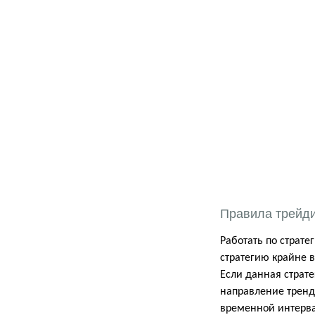
Правила трейд
Работать по страте
стратегию крайне 
Если данная страте
направление тренда
временной интерва