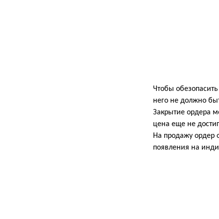
Чтобы обезопасить 
него не должно быт
Закрытие ордера мо
цена еще не дости
На продажу ордер о
появления на индик