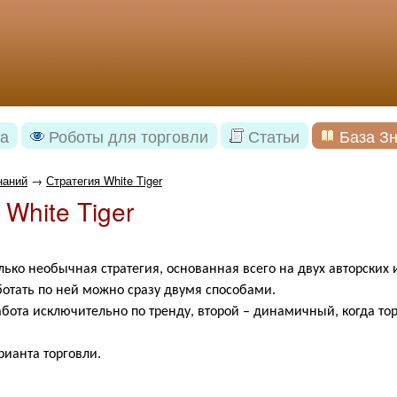
а
Роботы для торговли
Статьи
База З
наний
→
Стратегия White Tiger
 White Tiger
лько необычная стратегия, основанная всего на двух авторски
аботать по ней можно сразу двумя способами.
абота исключительно по тренду, второй – динамичный, когда то
рианта торговли.