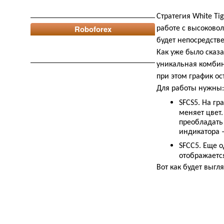
Стратегия White Ti
Roboforex
работе с высоково
будет непосредстве
Как уже было сказа
уникальная комбина
при этом график ос
Для работы нужны:
SFCS5. На г
меняет цвет.
преобладать
индикатора –
SFCС5. Еще 
отображается
Вот как будет выгл