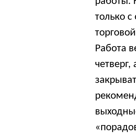
работы.
только с
торговой
Работа в
четверг,
закрыват
рекоменд
выходны
«порадов