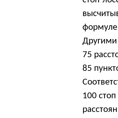
стоп-лос
высчитыв
формуле 
Другими 
75 расст
85 пункто
Соответс
100 стоп
расстоян