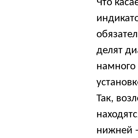
Что каса
индикато
обязате
делят ди
намного
установк
Так, воз
находятс
нижней –