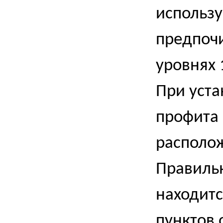
использу
предпочи
уровнях 
При уста
профита 
располож
Правильн
находитс
пунктов 