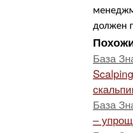
менеджм
должен п
Похожи
База Зн
Scalpin
скальпи
База Зн
– упрощ