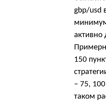
gbp
/
usd
в
минимум 
активно 
Примерно
150 пунк
стратеги
– 75, 10
таком ра