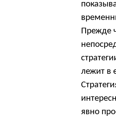
показыва
временны
Прежде 
непосре
стратегии
лежит в 
Стратеги
интересн
явно про