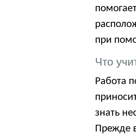
помогает
располо
при помо
Что учи
Работа п
приноси
знать не
Прежде в