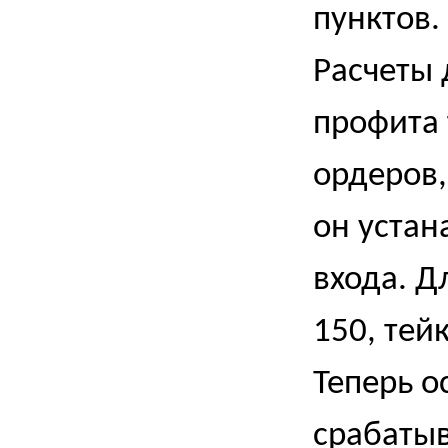
пунктов.
Расчеты 
профита 
ордеров,
он устан
входа. Д
150, тей
Теперь о
срабатыв