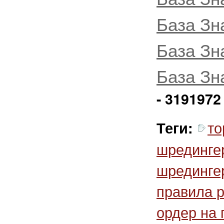
База Зн
База Зн
База Зн
- 3191972
то
Теги:
шрединге
шрединге
правила 
ордер на