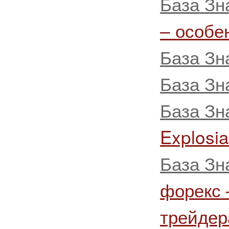
База Зн
– особе
База Зн
База Зн
База Зн
Explosi
База Зн
форекс 
трейдер