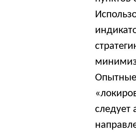
Использ
индикат
стратеги
минимиз
Опытные
«локиров
следует 
направле