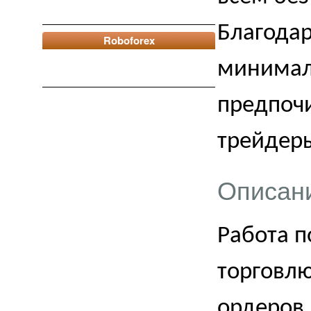
Благодар
Roboforex
минимал
предпочи
трейдер
Описан
Работа п
торговл
ордеров.