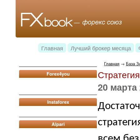
Главная
Лучший брокер месяца
Главная
→
База З
Стратегия
Forex4you
20 марта 
Instaforex
Достаточ
стратеги
Alpari
всем без