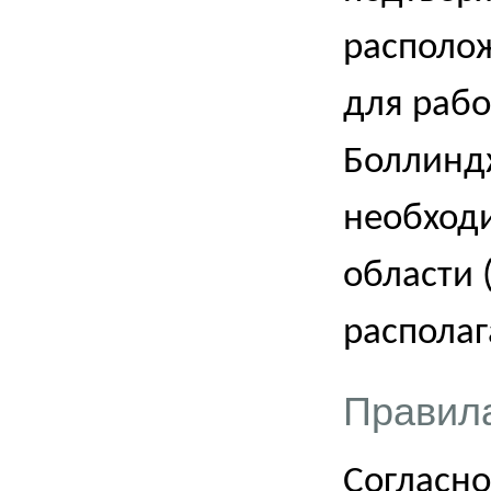
располож
для рабо
Боллинд
необход
области 
располаг
Правил
Согласн