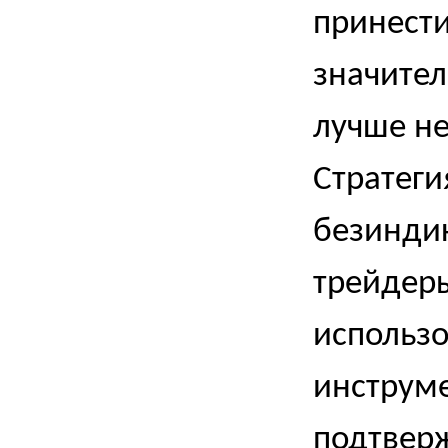
принести
значител
лучше не
Стратеги
безинди
трейдер
использ
инструм
подтвер