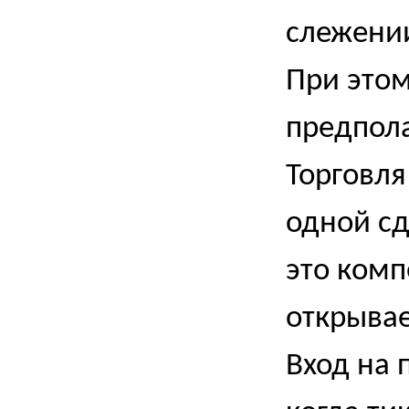
слежении
При этом
предпола
Торговля
одной сд
это комп
открыва
Вход на 