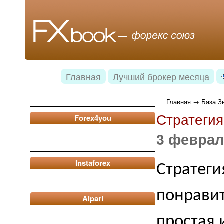
Главная
Лучший брокер месяца
Главная
→
База З
Стратегия
Forex4you
3 феврал
Instaforex
Стратег
понравит
Alpari
простая 