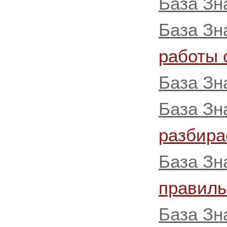
База Зн
База Зн
работы 
База Зн
База Зн
разбира
База Зн
правиль
База Зн