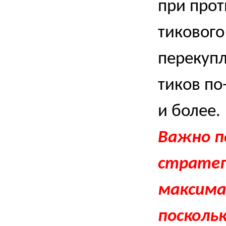
при про
тикового
перекупл
тиков по
и более.
Важно п
стратег
максима
посколь