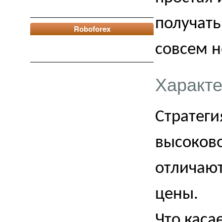
получать
Roboforex
совсем 
Характе
Стратеги
высоков
отличаю
цены.
Что каса