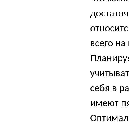
достаточ
относитс
всего на
Планиру
учитыват
себя в р
имеют пя
Оптимал