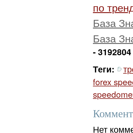
по трен
База Зн
База Зн
- 3192804
тр
Теги:
forex spe
speedomet
Коммент
Нет комм