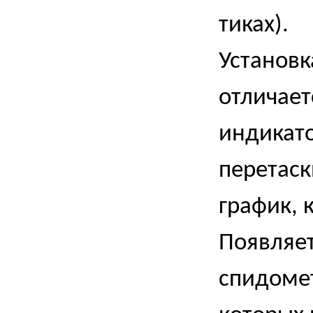
тиках).
Установк
отличает
индикато
перетаск
график, 
Появляе
спидомет