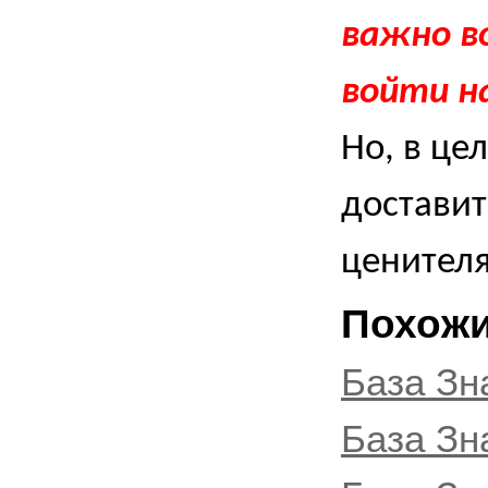
важно в
войти н
Но, в це
доставит
ценител
Похожи
База Зн
База Зн