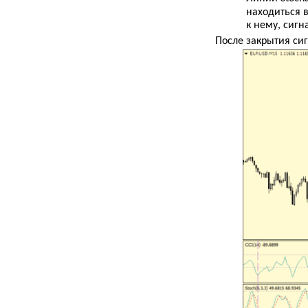
находиться в
к нему, сигн
После закрытия си