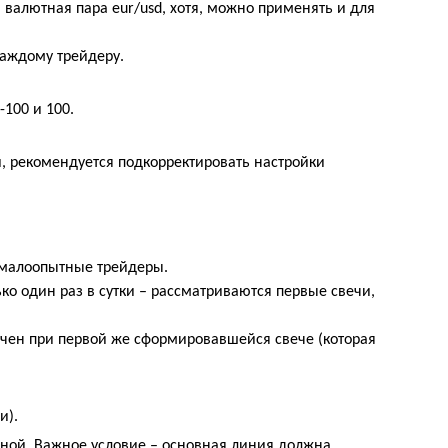
я валютная пара
eur
/
usd
, хотя, можно применять и для
каждому трейдеру.
-100 и 100.
, рекомендуется подкорректировать настройки
е малоопытные трейдеры.
ько один раз в сутки – рассматриваются первые свечи,
лучен при первой же сформировавшейся свече (которая
и).
ной. Важное условие – основная линия должна