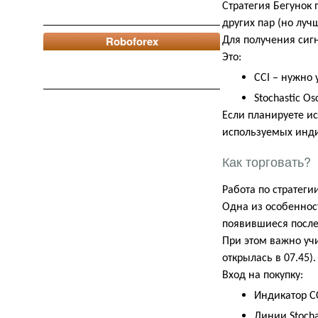
Стратегия Бегунок
других пар (но луч
Roboforex
Для получения сиг
Это:
CCI
– нужно у
Stochastic Os
Если планируете и
используемых инди
Как торговать?
Работа по стратег
Одна из особенност
появившиеся после 
При этом важно учи
открылась в 07.45).
Вход на покупку:
Индикатор
C
Линии
Stocha