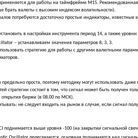
 применяется для работы на таймфрейме М15. Рекомендованна
ше брать валюты с высоким индексом волатильности).
налов потребуются достаточно простые индикаторы, известные 
становить в настройках инструмента период 14, а также уровни 
cillator – устанавливаем значения параметров 8, 3, 3.
спользовать стратегию для работы с другими валютными парами
каторов.
ии предельно проста, поэтому методику могут использовать даж
ей стратегии состоит в том, что сигнал может быть получен тол
открытия биржи (в 08.00 по МСК).
тывать: не следует входить на рынок в случае, если сигнал по
CI
поднимается выше уровня -100 (на закрытии сигнальной свеч
stic Oscillator
пересекаются, основная поднимается над сигналь