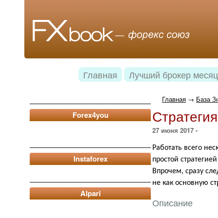
Главная
Лучший брокер месяц
Главная
→
База З
Стратегия
Forex4you
27 июня 2017 -
Работать всего нес
Instaforex
простой стратегией
Впрочем, сразу сл
не как основную ст
Alpari
Описание