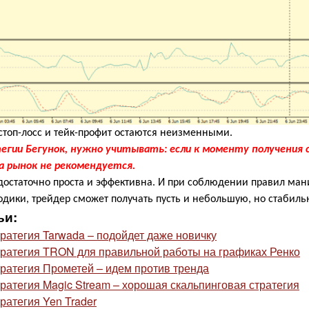
стоп-лосс и тейк-профит остаются неизменными.
егии Бегунок, нужно учитывать: если к моменту получения 
а рынок не рекомендуется.
 достаточно проста и эффективна. И при соблюдении правил ма
одики, трейдер сможет получать пусть и небольшую, но стабил
ьи:
ратегия Tarwada – подойдет даже новичку
ратегия TRON для правильной работы на графиках Ренко
ратегия Прометей – идем против тренда
ратегия Magic Stream – хорошая скальпинговая стратегия
ратегия Yen Trader