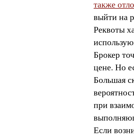
также отл
выйти на 
Реквоты х
использую
Брокер то
цене. Но е
Большая с
вероятност
при взаим
выполняющ
Если возн