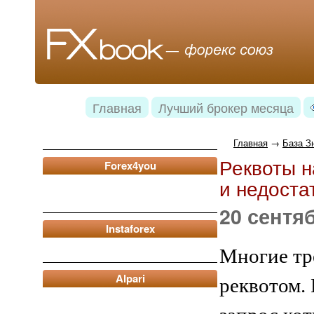
Главная
Лучший брокер месяца
Главная
→
База З
Реквоты н
Forex4you
и недоста
20 сентяб
Instaforex
Многие тре
Alpari
реквотом.