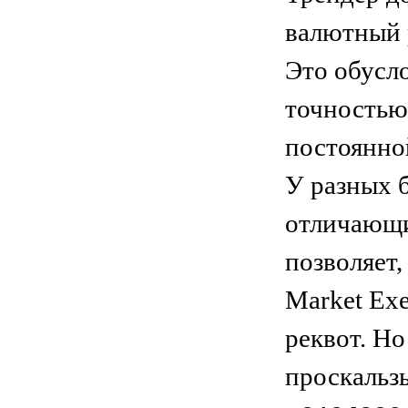
валютный р
Это обусл
точностью 
постоянно
У разных 
отличающи
позволяет,
Market Exe
реквот. Но
проскальз