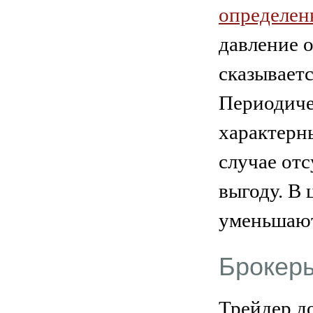
определен
давление 
сказываетс
Периодиче
характерн
случае от
выгоду. В 
уменьшают
Брокеры
Трейдер д