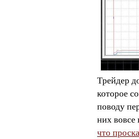
Трейдер д
которое с
поводу пе
них вовсе 
что проск