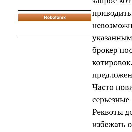
запрос ко
приводить 
Roboforex
невозможн
указанным 
брокер по
котировок.
предложен
Часто нов
серьезные
Реквоты д
избежать 