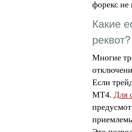
форекс не 
Какие е
реквот?
Многие тр
отключения
Если трей
МТ4.
Для 
предусмот
приемлемы
Это позво