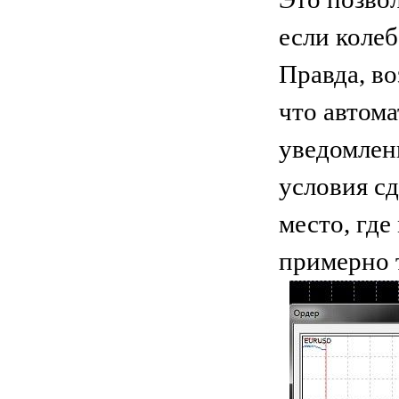
если коле
Правда, в
что автом
уведомлен
условия сд
место, гд
примерно 