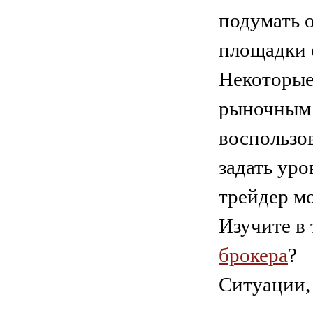
подумать о
площадки 
Некоторые
рыночным 
воспользов
задать ур
трейдер м
Изучите в
брокера
?
Ситуации,