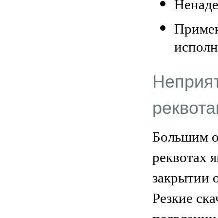
Ненаде
Примен
исполн
Неприя
реквот
Большим о
реквотах 
закрытии 
Резкие ска