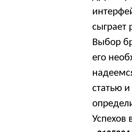
интерфей
сыграет
Выбор бр
его необ
надеемся
статью и
определи
Успехов 