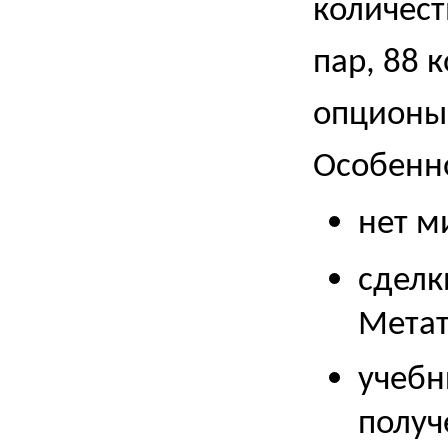
количест
пар, 88 
опционы
Особенн
нет м
сделк
Метат
учебн
получ