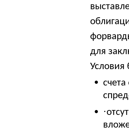
выставле
облигаци
форварды
для закл
Условия 
счета
спред
·
отсу
вложе