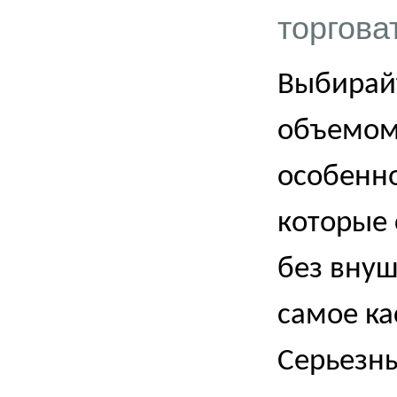
торгов
Выбирай
объемом 
особенно
которые 
без внуш
самое ка
Серьезн