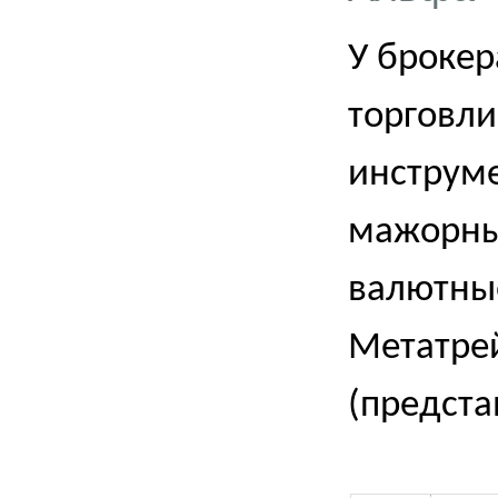
У брокер
торговли
инструме
мажорные
валютные
Метатре
(предста