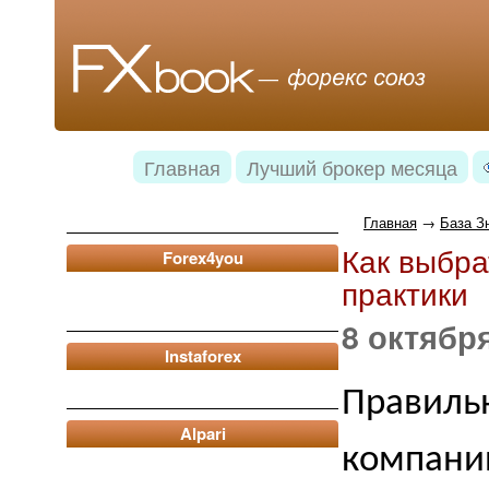
Главная
Лучший брокер месяца
Главная
→
База З
Как выбра
Forex4you
практики
8 октября
Instaforex
Правиль
Alpari
компани