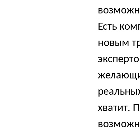
возможн
Есть ком
новым тр
эксперто
желающи
реальных
хватит. 
возможно