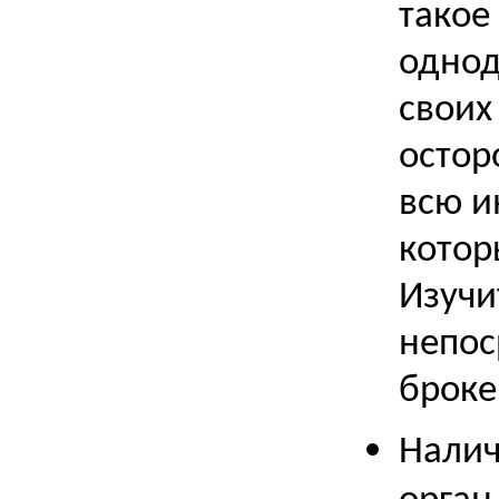
такое
однод
своих
остор
всю и
котор
Изучи
непос
броке
Налич