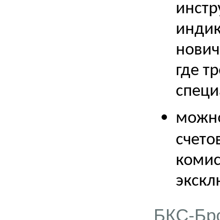
инстр
индик
нович
где т
специ
можно
счето
комис
экскл
БКС-Бр