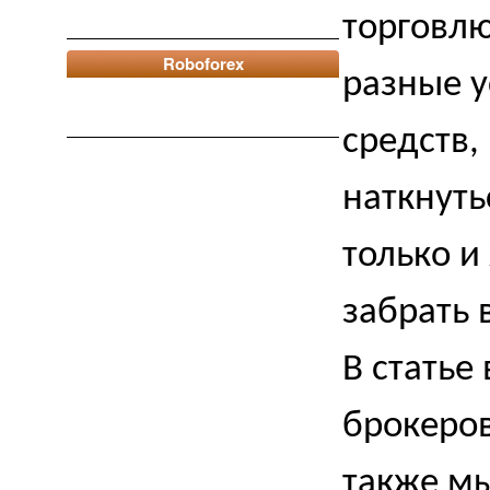
торговлю
Roboforex
разные у
средств,
наткнуть
только и
забрать 
В статье
брокеров
также мы