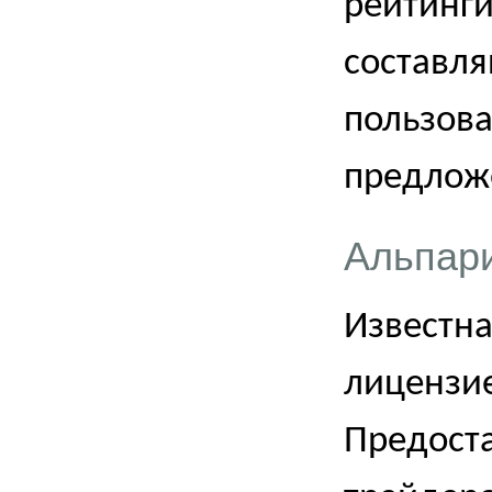
рейтинги
составля
пользова
предлож
Альпар
Известна
лицензие
Предост