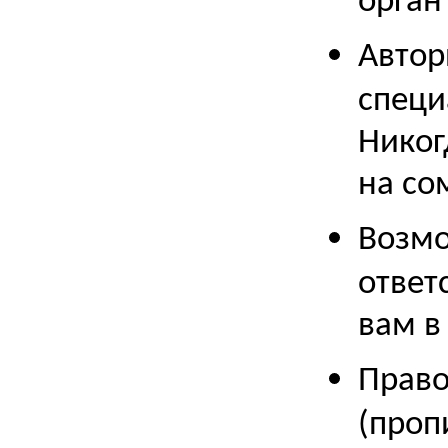
орган
Автор
специ
Никог
на со
Возмо
ответ
вам в
Право
(проп