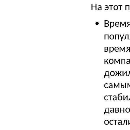
На этот 
Время
попул
время
компа
дожил
самым
стаби
давно
остал