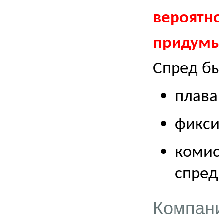
вероятно
придумы
Спред бы
плав
фикси
комис
спред
Компани