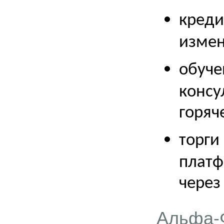
креди
измен
обуче
консу
горяч
торги
платф
через
Альфа-