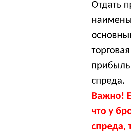
Отдать п
наимень
основны
торговая
прибыль 
спреда.
Важно! 
что у бр
спреда, 