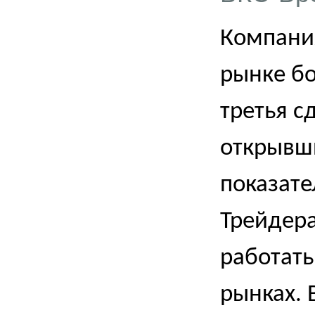
Компани
рынке бо
третья с
открывши
показате
Трейдер
работать
рынках. 