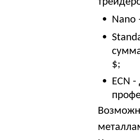
трейдеро
Nano 
Stand
сумма
$;
ECN -
профе
Возможн
металлам