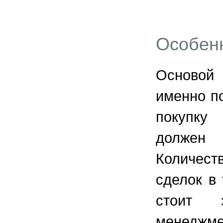
Особенн
Основой 
именно по
покупку
должен 
Количест
сделок в 
стоит 
менеджме