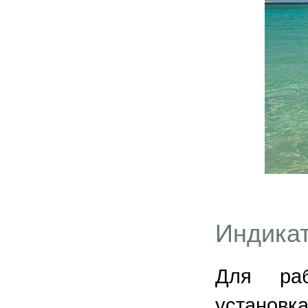
Индикат
Для раб
установк