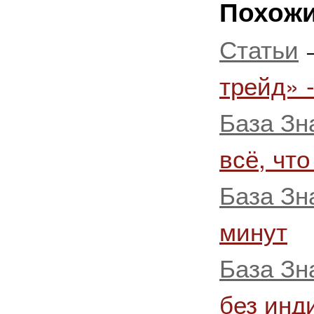
Похожи
Статьи
трейд» 
База Зн
всё, что
База Зн
минут
База Зн
без инд