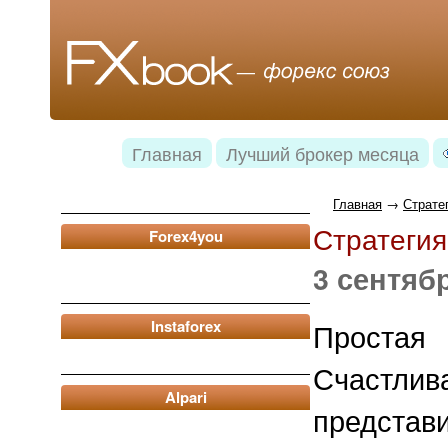
Главная
Лучший брокер месяца
Главная
→
Страте
Стратегия
Forex4you
3 сентябр
Instaforex
Простая
Счаст
Alpari
представ