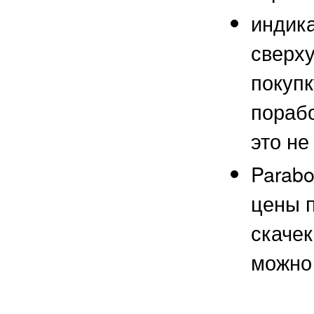
индика
сверху
покуп
порабо
это не
Parabo
цены п
скачек
можно 