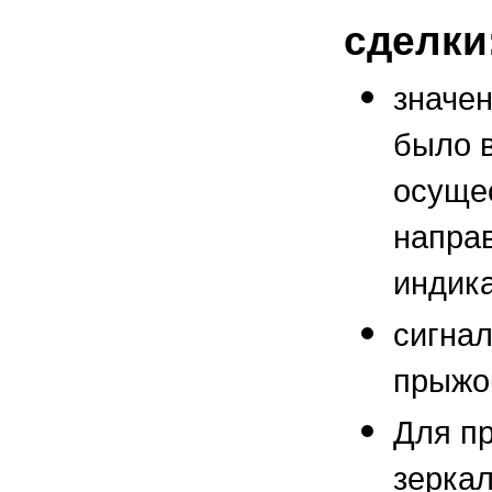
сделки
значен
было 
осуще
направ
индика
сигнал
прыжок
Для пр
зерка