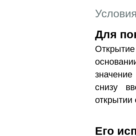
Условия
Для по
Открытие
основани
значение
снизу вв
открытии 
Его ис