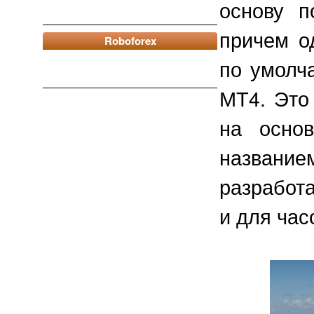
основу п
причем о
Roboforex
по умолч
МТ4. Это 
на основ
названи
разработ
и для час