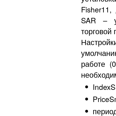
Fisher11,
SAR – ус
торговой
Настройк
умолчан
работе (0
необходим
IndexS
PriceS
период