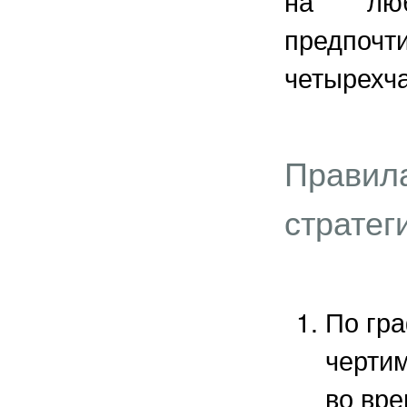
на люб
предпоч
четырехча
Правила
стратег
По гр
чертим
во вре