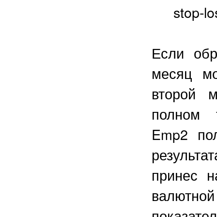
stop-lo
Если обр
месяц мо
второй 
полном 
Emp2 по
результа
принес н
валютно
показа