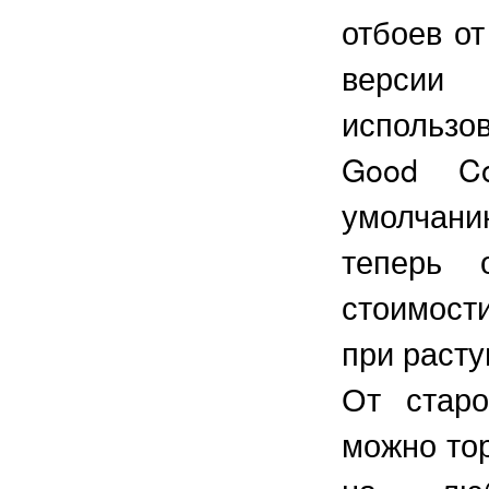
отбоев о
версии
использ
Good Co
умолчани
теперь 
стоимост
при раст
От старо
можно то