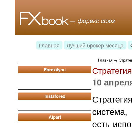
Главная
Лучший брокер месяца
Главная
→
Страте
Стратеги
Forex4you
10 апреля
Instaforex
Стратеги
система,
Alpari
есть исп