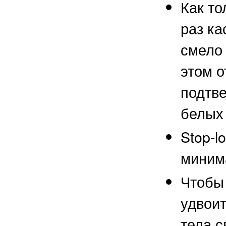
Как то
раз ка
смело 
этом о
подтве
белых 
Stop-l
миним
Чтобы 
удвоит
тела с