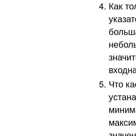
Как то
указат
больш
небол
значи
входна
Что ка
устан
миним
максим
значен