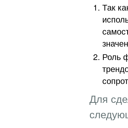
Так ка
исполь
самос
значен
Роль ф
тренд
сопрот
Для сде
следую