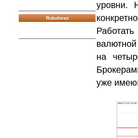
уровни. 
конкрет
Roboforex
Работат
валютной
на четыр
Брокерам
уже имею