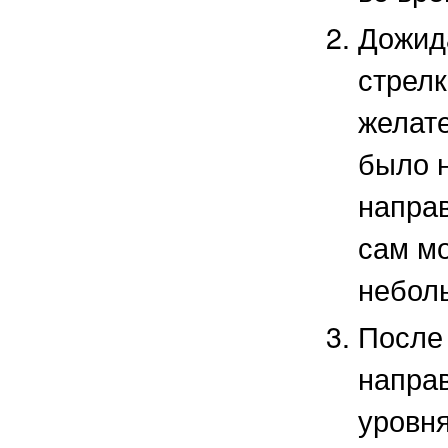
Дожид
стрелк
желате
было 
направ
сам м
неболь
После 
направ
уровня