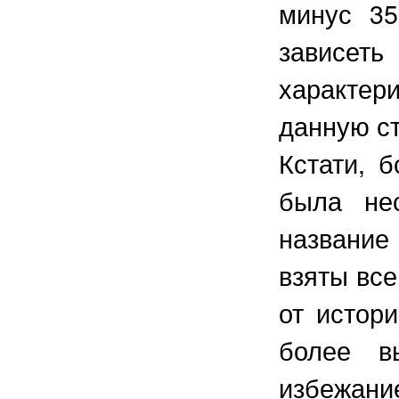
минус 35
зависеть
характер
данную ст
Кстати, 
была нес
название
взяты все
от истор
более в
избежан