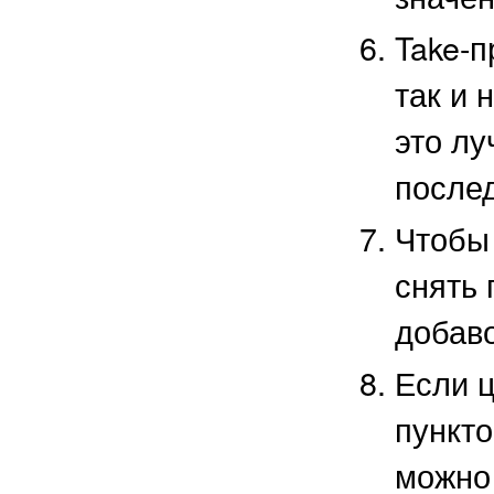
Take-п
так и 
это лу
послед
Чтобы
снять
добаво
Если ц
пункто
можно 