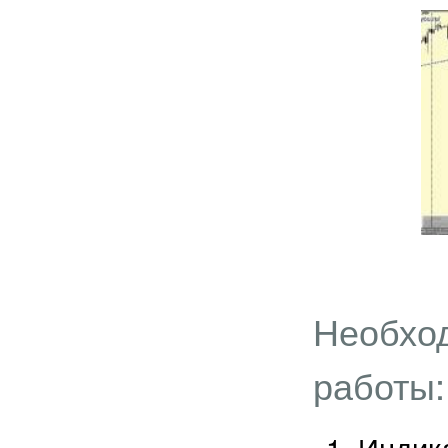
Необход
работы:
Индик