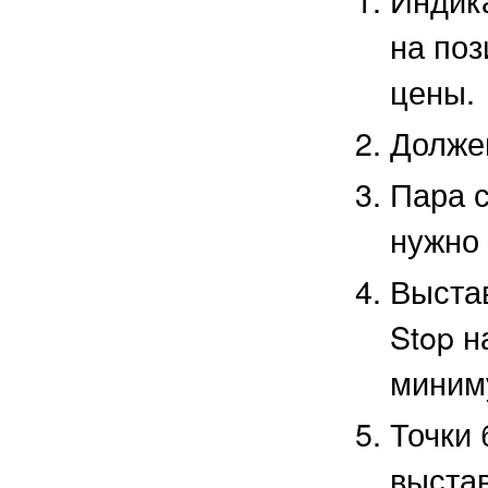
на поз
цены.
Долже
Пара с
нужно 
Выстав
Stop н
миниму
Точки 
выстав