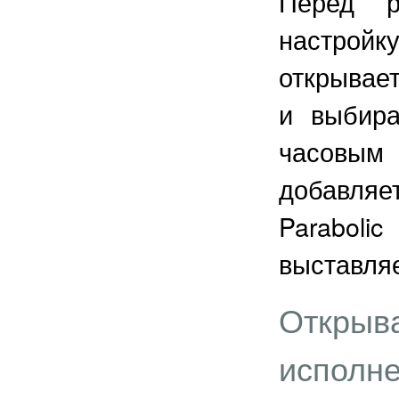
Перед р
настрой
открывае
и выбира
часовым 
добавля
Paraboli
выставляе
Открыва
исполне