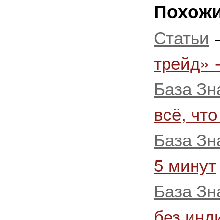
Похожи
Статьи
трейд» 
База Зн
всё, что
База Зн
5 минут
База Зн
без инд