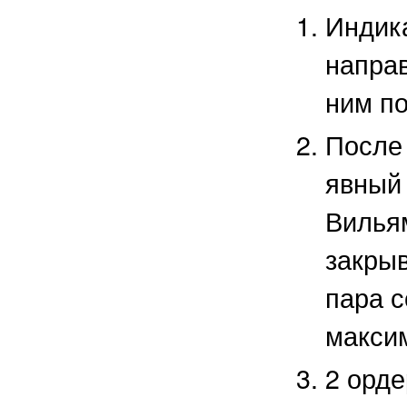
Индика
направ
ним по
После
явный
Вильям
закры
пара 
макси
2 орд