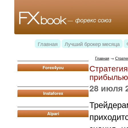
Главная
Лучший брокер месяца
Главная
→
Страте
Стратегия
Forex4you
прибылью
28 июля 
Instaforex
Трейдер
Alpari
приходит