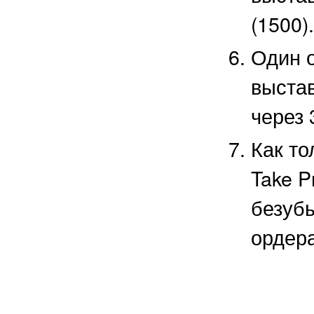
(1500).
Один о
выстав
через 
Как то
Take P
безубы
ордера