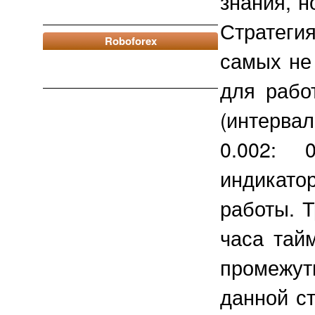
знания, 
Стратеги
Roboforex
самых не
для рабо
(интерв
0.002: 
индикатор
работы. 
часа тай
промежут
данной с