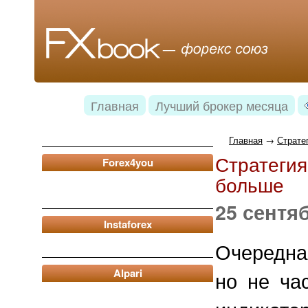
Главная
Лучший брокер месяца
Главная
→
Страте
Стратегия
Forex4you
больше
25 сентя
Instaforex
Очередна
Alpari
но не ча