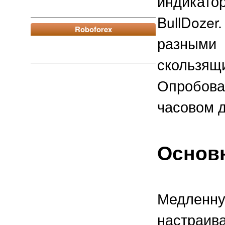
индикат
BullDoze
Roboforex
разным
скользящ
Опробова
часовом 
Основ
Медлен
настраива