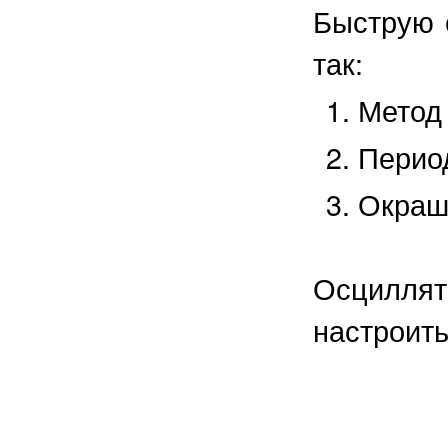
Быструю 
так:
Метод
Период
Окраш
Осцилля
настроить