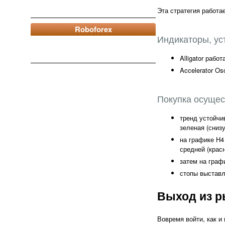
Эта стратегия работ
Roboforex
Индикаторы, ус
Alligator раб
Accelerator O
Покупка осущес
тренд устойчи
зеленая (снизу
на графике Н4
средней (красн
затем на граф
стопы выставл
Выход из р
Вовремя войти, как и