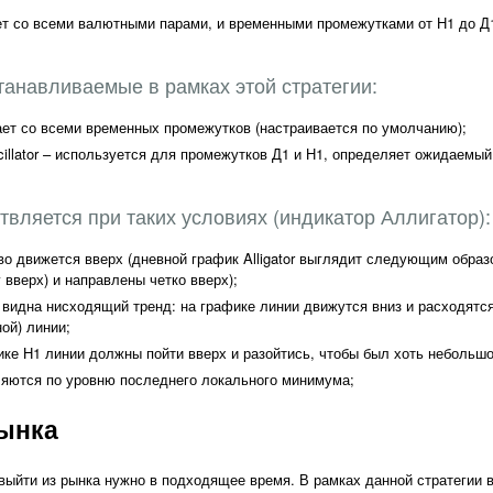
ает со всеми валютными парами, и временными промежутками от Н1 до Д
танавливаемые в рамках этой стратегии:
отает со всеми временных промежутков (настраивается по умолчанию);
scillator – используется для промежутков Д1 и Н1, определяет ожидаем
твляется при таких условиях (индикатор Аллигатор):
во движется вверх (дневной график Alligator выглядит следующим образ
 вверх) и направлены четко вверх);
 видна нисходящий тренд: на графике линии движутся вниз и расходятс
ой) линии;
ике Н1 линии должны пойти вверх и разойтись, чтобы был хоть небольшо
яются по уровню последнего локального минимума;
ынка
 выйти из рынка нужно в подходящее время. В рамках данной стратегии