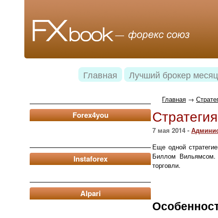
Главная
Лучший брокер месяц
Главная
→
Страте
Стратегия 
Forex4you
7 мая 2014 -
Админис
Еще одной стратегие
Биллом Вильямсом. 
Instaforex
торговли.
Alpari
Особенност