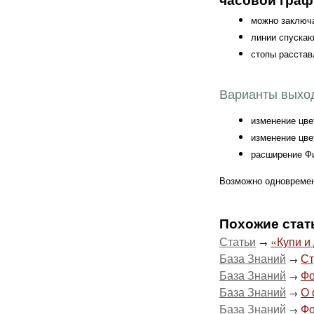
можно заключа
линии спускаю
стопы расстав
Варианты выход
изменение цве
изменение цве
расширение Фи
Возможно одновремен
Похожие стат
Статьи
«Купи и
→
База Знаний
Ст
→
База Знаний
Фо
→
База Знаний
О 
→
База Знаний
Фо
→