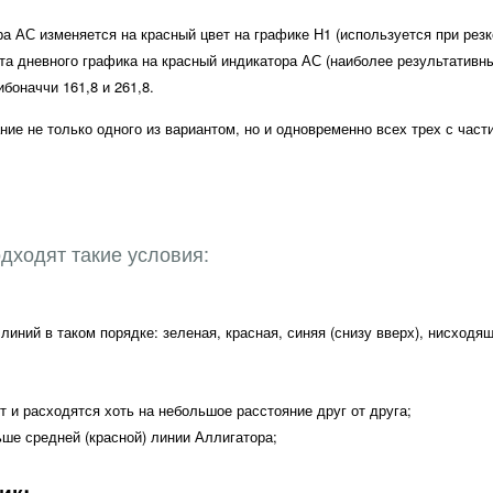
ра АС изменяется на красный цвет на графике Н1 (используется при рез
та дневного графика на красный индикатора АС (наиболее результативны
боначчи 161,8 и 261,8.
ие не только одного из вариантом, но и одновременно всех трех с час
дходят такие условия:
линий в таком порядке: зеленая, красная, синяя (снизу вверх), нисходя
т и расходятся хоть на небольшое расстояние друг от друга;
ьше средней (красной) линии Аллигатора;
ик: