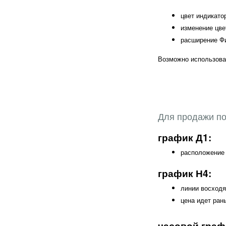
цвет индикато
изменение цве
расширение Фи
Возможно использован
Для продажи по
график Д1:
расположение 
график Н4:
линии восходя
цена идет ран
часовой граф