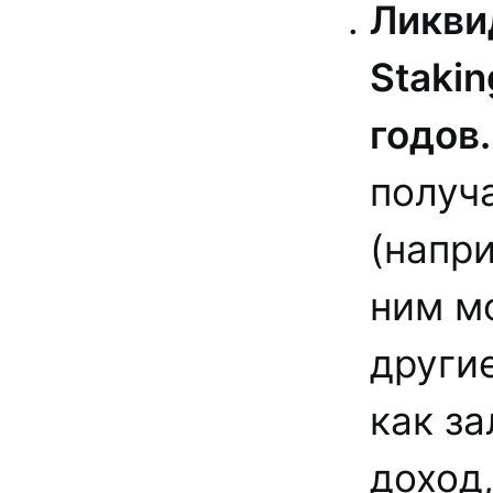
Ликви
Staki
годов.
получ
(напри
ним м
други
как за
доход,