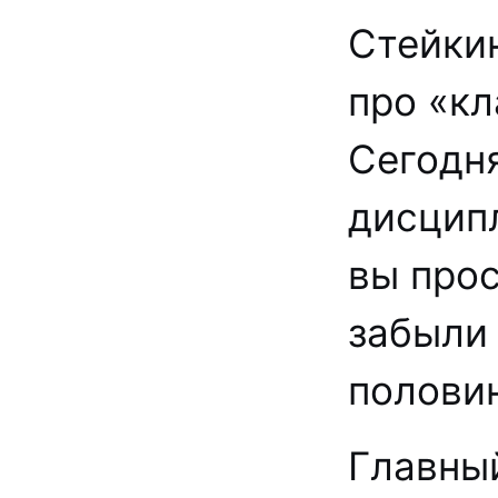
Стейки
про «кл
Сегодня
дисципл
вы прос
забыли 
полови
Главны