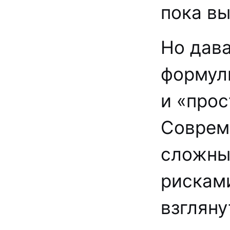
пока вы
Но дава
формул
и «про
Соврем
сложны
рисками
взгляну