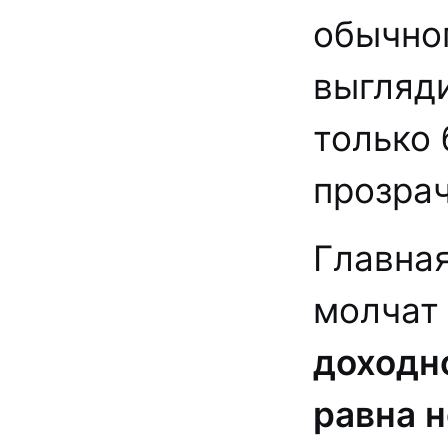
обычног
выгляди
только 
прозра
Главная
молчат 
доходно
равна 