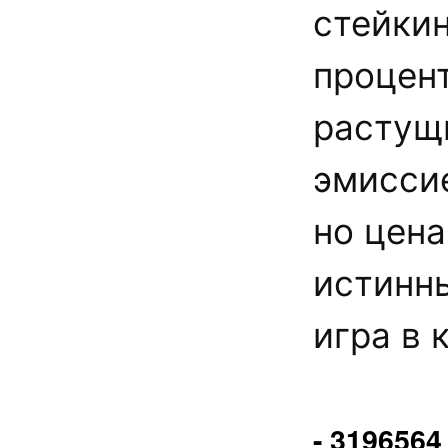
стейкин
процент
растущ
эмиссие
но цена
истинн
игра в 
- 3196564