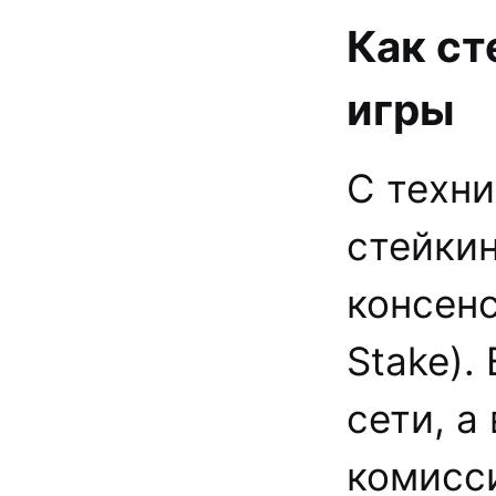
Как ст
игры
С техни
стейкин
консенс
Stake).
сети, а
комисси