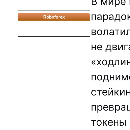
В мире
парадок
Roboforex
волати
не двиг
«ходлин
подниме
стейки
превра
токены