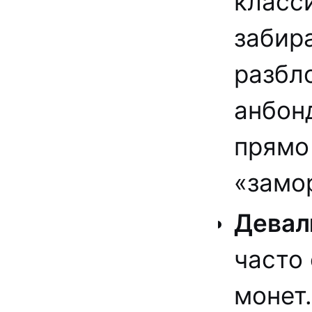
класс
забир
разбл
анбонд
прямо
«замо
Девал
часто
монет