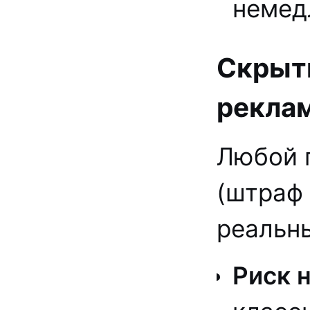
немед
Скрыты
рекла
Любой 
(штраф 
реальны
Риск 