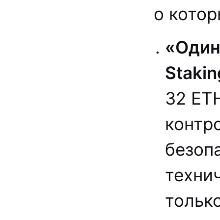
о котор
«Один
Stakin
32 ET
контр
безопа
техни
только