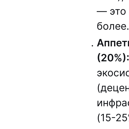
— это
более
Аппет
(20%)
экоси
(деце
инфра
(15-2