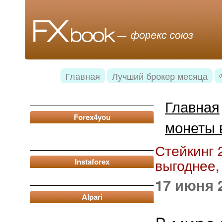
Главная
Лучший брокер месяца
Главная
Forex4you
монеты 
Стейкинг 
выгоднее,
Instaforex
17 июня 
Alpari