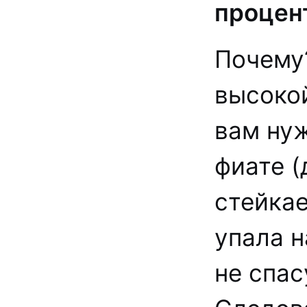
процент
Почему?
высоко
вам нуж
фиате (
стейкае
упала 
не спас