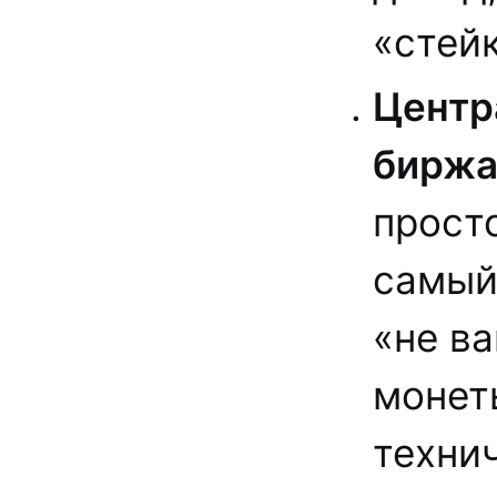
«стей
Центр
биржах
просто
самый
«не в
монет
техни