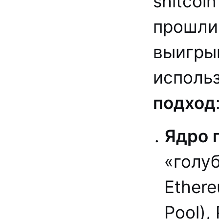
shitcoi
прошли 
выигрыв
исполь
подход
Ядро 
«голу
Ethere
Pool),