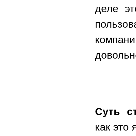
деле эт
пользо
компа
довольн
Суть с
как это 