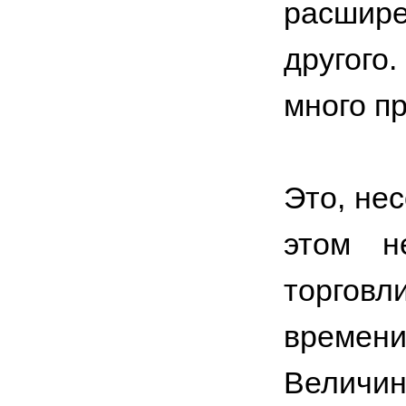
расши
другого
много п
Это, не
этом н
торгов
времен
Величи