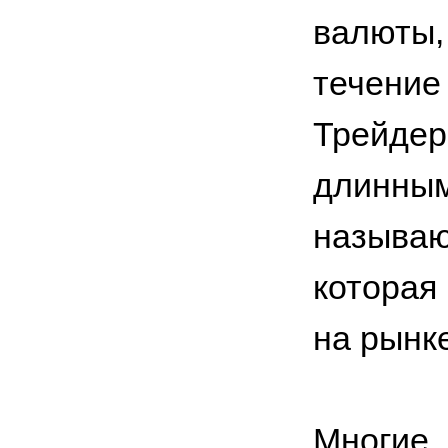
валюты
течение
Трейдер
длинным
называ
которая
на рынк
Многие