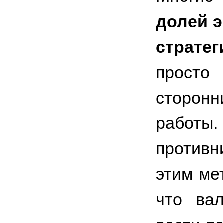
долей э
стратег
просто
сторонн
работ
противн
этим ме
что вал