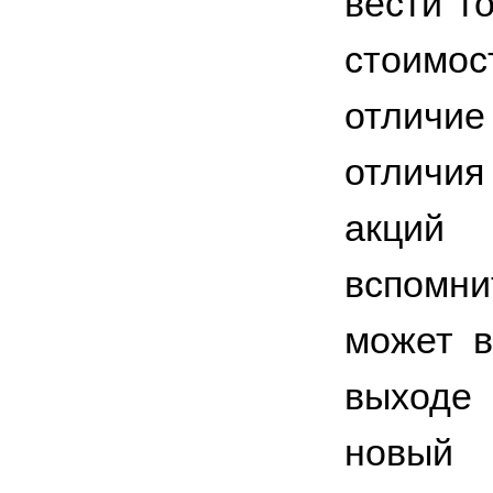
вести то
стоимос
отличи
отличия
акций 
вспомн
может в
выходе
новый