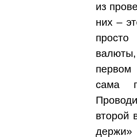
из пров
них – э
просто
валюты,
первом
сама п
Проводи
второй 
держи» 