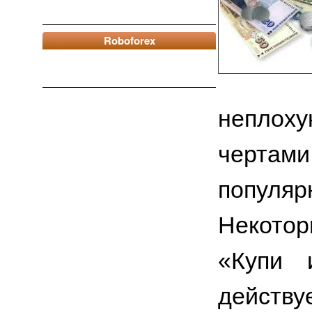
Roboforex
неплоху
чертами
популя
Некотор
«Купи 
действу