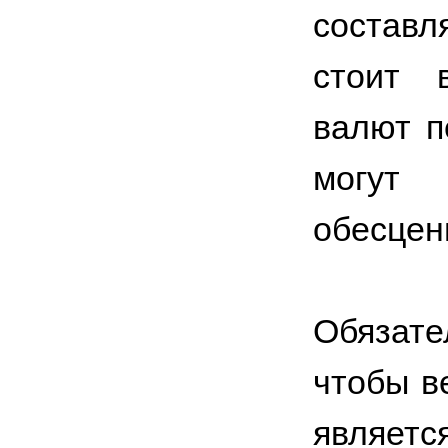
составл
стоит 
валют п
могут
обесцен
Обязат
чтобы в
являетс