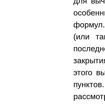
для выч
особенн
формул.
(или та
последн
закрыт
этого в
пункт
рассмот