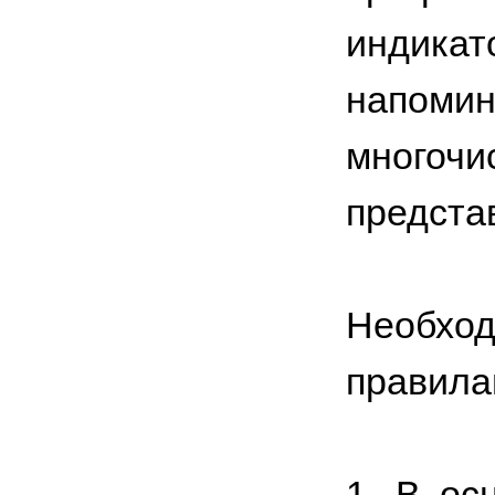
индик
напоми
многоч
предста
Необхо
правила
1. В ос