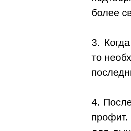
более св
3. Когд
то необ
последн
4. Посл
профит.