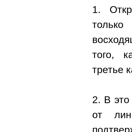
1. Отк
только
восходя
того, к
третье 
2. В эт
от лин
подтвер