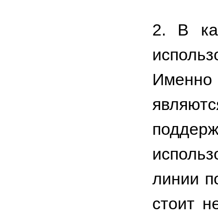
2. В к
использ
Именно
являют
подде
исполь
линии п
стоит н