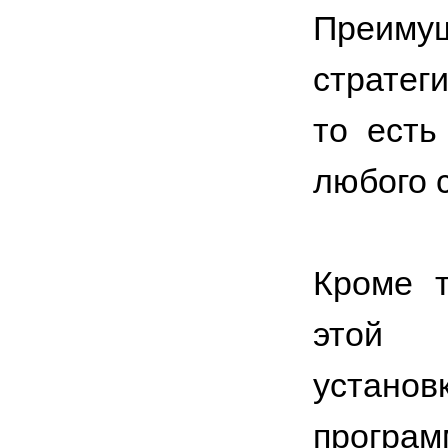
Преиму
стратег
то есть
любого 
Кроме т
этой 
устан
прогр