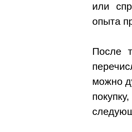
или спр
опыта п
После т
перечи
можно д
покупку
следующ