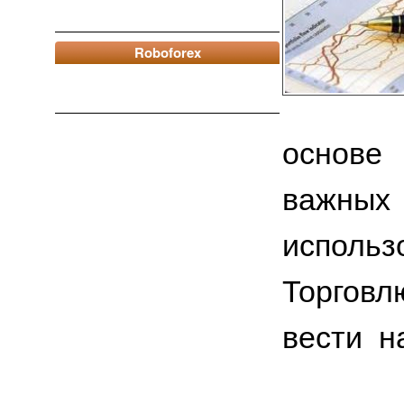
Roboforex
основе
важных
исполь
Торгов
вести н