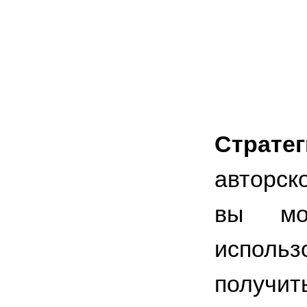
Страт
авторск
вы мо
исполь
получит