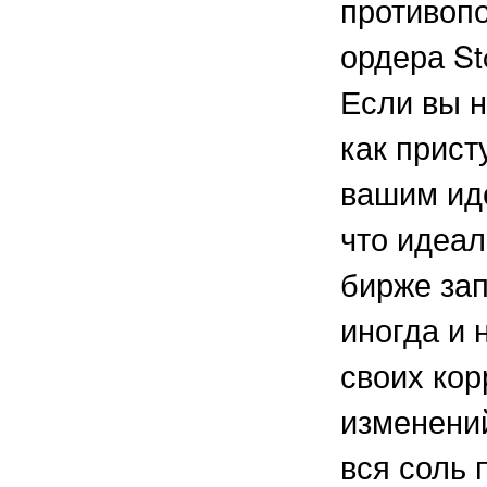
противоп
ордера St
Если вы н
как присту
вашим ид
что идеа
бирже зап
иногда и 
своих кор
изменений
вся соль 