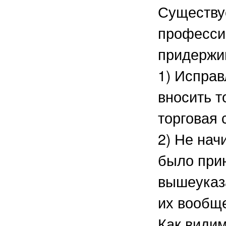
Существуе
професси
придержи
1) Исправ
вносить т
торговая 
2) Не нач
было при
вышеуказа
их вообще
Как види