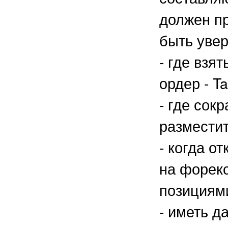
должен п
быть увер
- где взя
ордер - Tak
- где сок
разместит
- когда о
на форекс
позициям
- иметь д