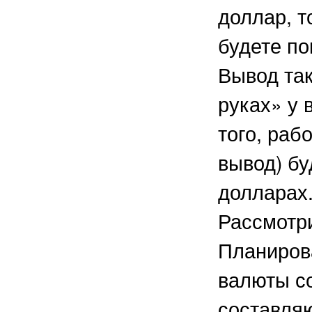
доллар, т
будете по
Вывод так
руках» у 
того, раб
вывод) бу
долларах
Рассмотри
Планиров
валюты с
составля