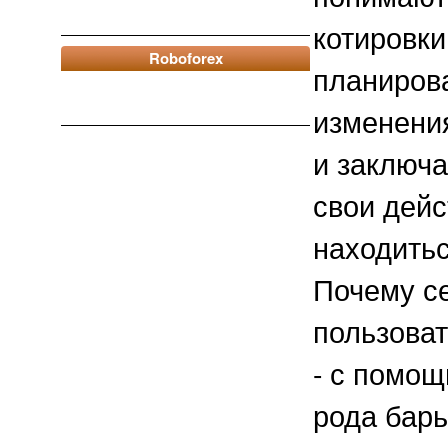
котировки
Roboforex
планирова
изменения
и заключа
свои дейс
находитьс
Почему с
пользова
- с помощ
рода барь