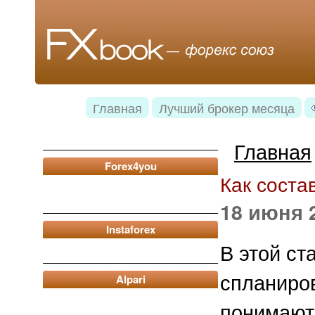
Главная
Лучший брокер месяца
Главная
Forex4you
Как соста
18 июня 2
Instaforex
В этой ст
спланиров
Alpari
понимают,