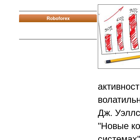
Roboforex
активност
волатильн
Дж. Уэллс
"Новые ко
системах"