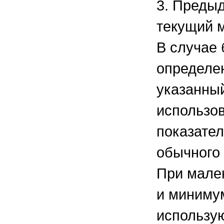
3. Преды
текущий 
В случае 
определен
указанный
использов
показател
обычного 
При мале
и миниму
использую