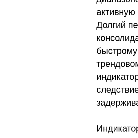
активную 
Долгий пе
консолида
быстрому
трендовом
индикатор
следстви
задержив
Индикато