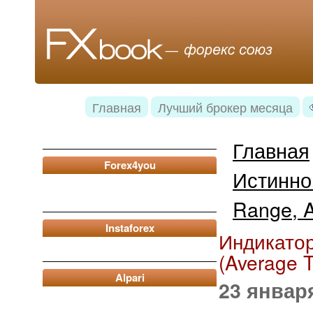
Главная
Лучший брокер месяца
Главная
Forex4you
Истинно
Range, 
Instaforex
Индикатор
(Average 
Alpari
23 январ