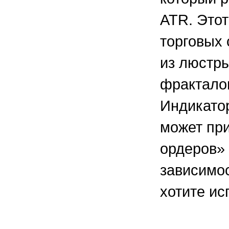
ATR. Этот
торговых 
из люстры
фрактало
Индикато
может при
ордеров» 
зависимос
хотите ис