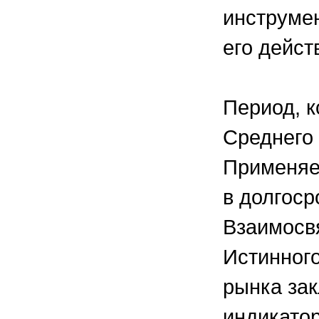
инструмен
его дейст
Период, к
Среднего 
Применяет
в долгоср
Взаимосв
Истинног
рынка за
индикатор