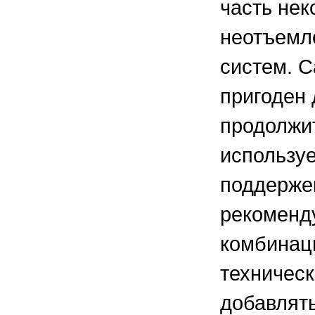
часть нек
неотъемл
систем. С
пригоден 
продолжит
используе
поддержек
рекоменду
комбинац
техническ
добавлять