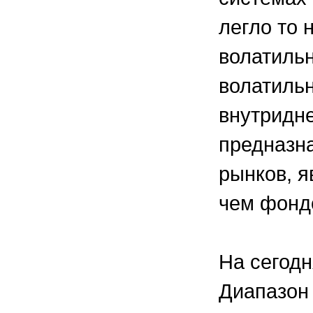
легло то 
волатильн
волатильн
внутридне
предназн
рынков, 
чем фонд
На сегод
Диапазон 