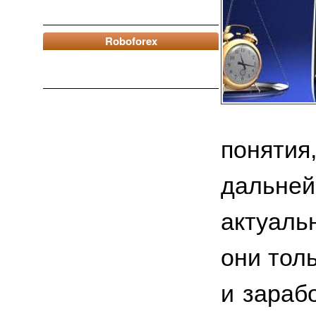
Roboforex
понятия
дальн
актуаль
они тол
и зараб