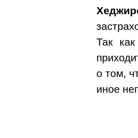
Хеджи
застрах
Так как
приходи
о том, ч
иное не