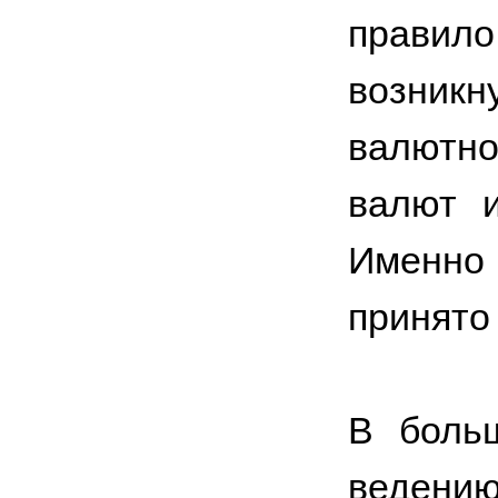
правил
возник
валютно
валют и
Именно 
принято
В больш
веде