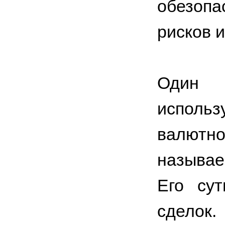
обезопа
рисков и
Один 
испол
валют
называ
Его су
сделок