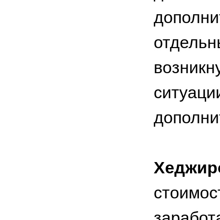
допол
отдельн
возни
ситуаци
дополни
Хеджир
стоимо
заработ