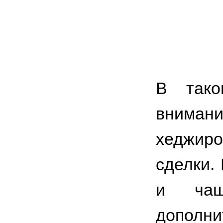
В тако
внима
хеджир
сделки.
и чащ
допол