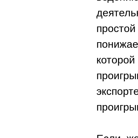
деятел
просто
понижае
которо
проигры
экспорт
проигры