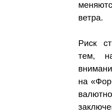
меняютс
ветра.
Риск с
тем, н
внимани
на «Фор
валютно
заключе