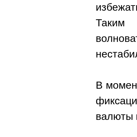
избежат
Таким
волнова
нестаби
В момен
фиксац
валюты 