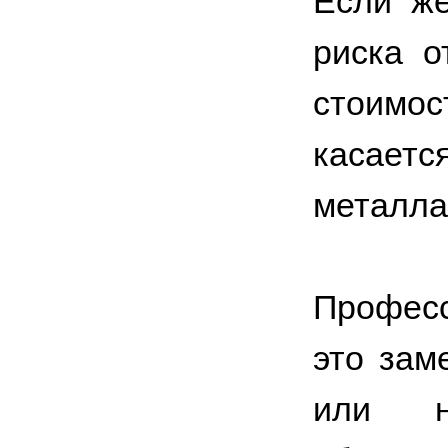
Если же
риска о
стоимос
касает
металла
Профес
это зам
или н