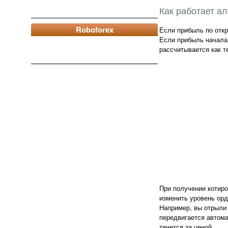
Как работает а
Roboforex
Если прибыль по откр
Если прибыль начала 
рассчитывается как т
При получении котиро
изменить уровень орд
Например, вы отрыли о
передвигается автома
тянется за ценой.