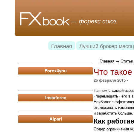
Главная
Лучший брокер месяц
Главная
→
Статьи
Что такое
Forex4you
26 февраля 2015 -
Начнем с самый азов:
«перемещать» его в з
Instaforex
Наиболее эффективен 
отслеживать изменени
и заработать больше.
Alpari
Как работа
Ордер ограничения уб