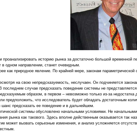
и проанализировать историю рынка за достаточно большой временной пер
т в одном направлении, станет очевидным.
рее как природное явление. По крайней мере, законам параметрической 
несмотря на свою непредсказуемость, неслучаен. Он подчиняется закон
В последнем случае предсказать поведение системы не представляется
едсказуемым образом, в первом – невозможно только из-за недостатка 
сли предположить, что исследователь будет обладать достаточным кол
ы шанс предсказать ее поведение и в дальнейшем.
тической системы обусловлено начальными условиями. Не начальными ус
ия рынка как такового. Здесь вполне действенным оказывается так наз
ие может вызвать серьезные изменения, и анализ усложняется отсутств
вестным.