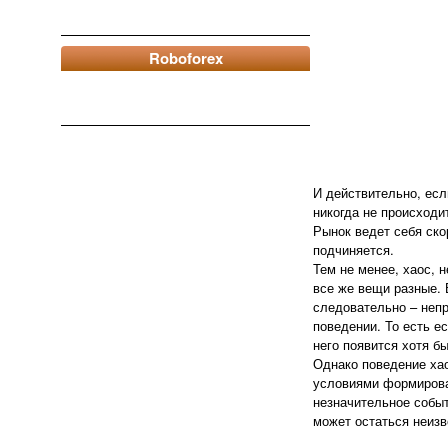
Roboforex
И действительно, есл
никогда не происходи
Рынок ведет себя ско
подчиняется.
Тем не менее, хаос, 
все же вещи разные. 
следовательно – непр
поведении. То есть е
него появится хотя б
Однако поведение хао
условиями формирован
незначительное событ
может остаться неиз