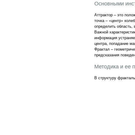
Основными инст
Аттрактор – это поло
точка – «центр» коле
определить область, 
Важной характеристик
информация устраняет
центра, попадание ма
Фрактал – геометриче
предсказания поведе
Методика и ее 
В структуру фракталь