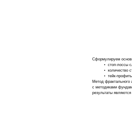
Сформулируем основ
• стоп-лоссы 
• количество 
• тейк-профит
Метод фрактального 
с методиками фундаме
результаты являются 