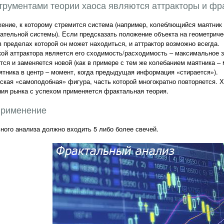
рументами теории хаоса являются аттракторы и фр
жение, к которому стремится система (например, колеблющийся маятник 
бательной системы). Если предсказать положение объекта на геометрич
в пределах которой он может находиться, и аттрактор возможно всегда.
ой аттрактора является его сходимость/расходимость – максимальное з
ся и заменяется новой (как в примере с тем же колебанием маятника 
ятника в центр – момент, когда предыдущая информация «стирается»).
ская «самоподобная» фигура, часть которой многократно повторяется. 
ния рынка с успехом применяется фрактальная теория.
применение
ного анализа должно входить 5 либо более свечей.