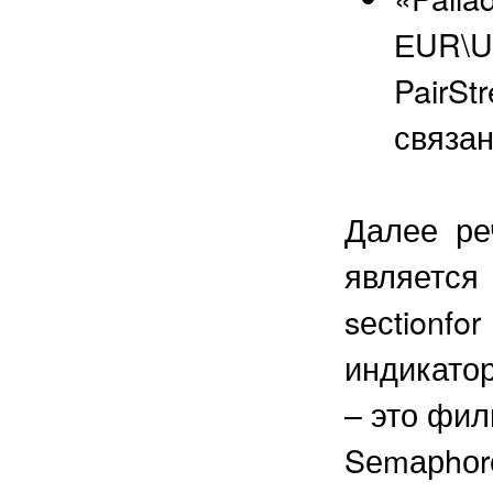
ЕUR\U
PairSt
связан
Далее ре
является
sесtionfo
индикатор
– это фил
Sеmарhоrе