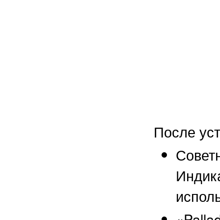
После уст
Советн
Индика
испол
«Palla