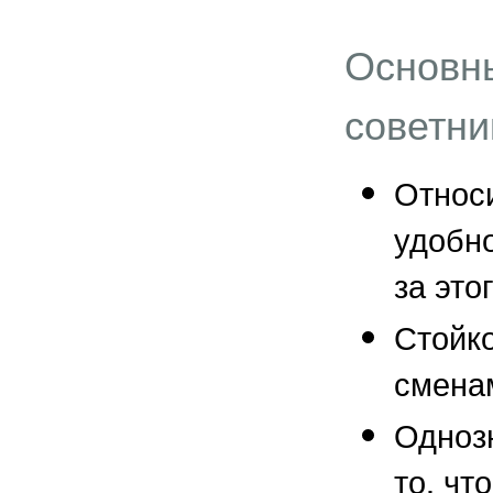
Основн
советни
Относ
удобно
за это
Стойк
сменам
Одноз
то, чт