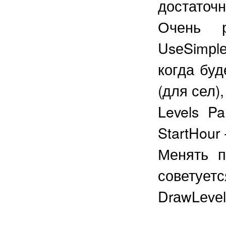
достаточ
Очень р
UsеSimрl
когда буд
(для сел)
Levels P
StartHour 
Менять п
советуетс
DrаwLеvеl