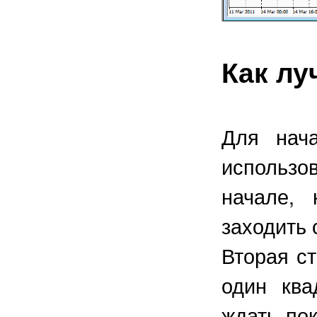
Как лу
Для нача
использо
начале, 
заходить 
Вторая ст
один ква
ждать пок