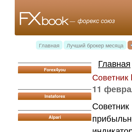
Главная
Лучший брокер месяца
Главная
Forex4you
Советник 
11 февра
Instaforex
Советни
прибыльн
Alpari
индикат