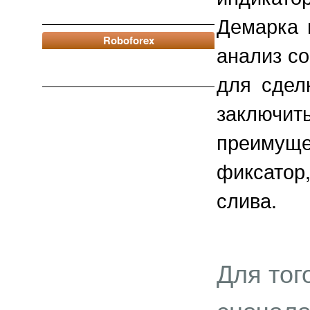
Демарка 
Roboforex
анализ со
для сдел
заключ
преимущес
фиксатор
слива.
Для тог
сначала