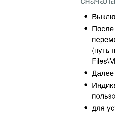
Выключ
После 
переме
(путь 
Files\M
Далее 
Индика
польз
для ус