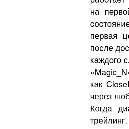
на перво
состояни
первая ц
после до
каждого с
«Magic_N
как Clos
через люб
Когда ди
трейлинг