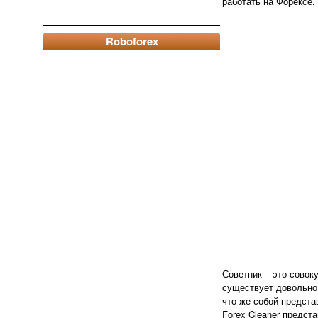
работать на Форексе.
Roboforex
Советник – это совок
существует довольно 
что же собой предста
Forex Cleaner предст