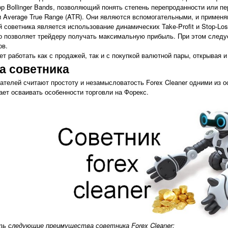
ор Bollinger Bands, позволяющий понять степень перепроданности или 
и Average True Range (ATR). Они являются вспомогательными, и применя
 советника является использование динамических Take-Profit и Stop-Los
о позволяет трейдеру получать максимальную прибыль. При этом следует 
ов.
яет работать как с продажей, так и с покупкой валютной пары, открывая
а советника
телей считают простоту и незамысловатость Forex Cleaner одними из о
нает осваивать особенности торговли на Форекс.
ь следующие преимущества советника Forex Cleaner: