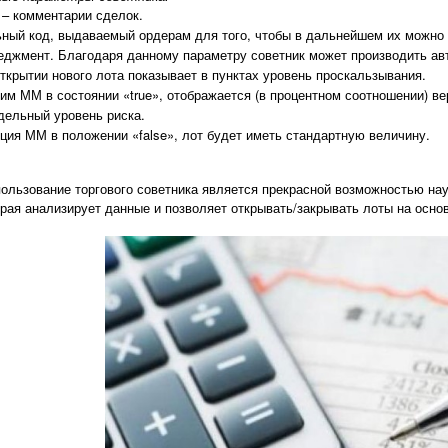
– комментарии сделок.
ьный код, выдаваемый ордерам для того, чтобы в дальнейшем их можно
джмент. Благодаря данному параметру советник может производить авт
открытии нового лота показывает в пунктах уровень проскальзывания.
жим ММ в состоянии «
true
», отображается (в процентном соотношении) ве
дельный уровень риска.
ция ММ в положении «
false
», лот будет иметь стандартную величину.
ользование торгового советника является прекрасной возможностью науч
рая анализирует данные и позволяет открывать/закрывать лоты на осн