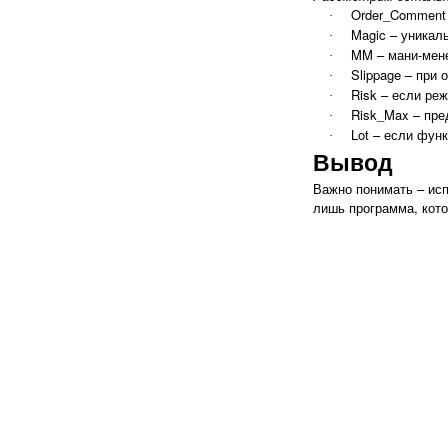
Order_Comment 
·
Magic – уникал
·
MM – мани-мене
·
Slippage – при 
·
Risk – если ре
·
Risk_Max – пре
·
Lot
– если функ
·
Вывод
Важно понимать – исп
лишь программа, кото