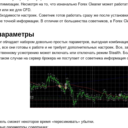
тимизации. Несмотря на то, что изначально Forex Cleaner может работа
и или же для
CFD
.
бходимости настроек. Советник готов работать сразу же после установки
е точной информации. В отличии от большинства советников, в Forex Cl
параметры
er обладает набором довольно простых параметров, выгодная комбинаци
 все они готовы к работе и не требует дополнительных настроек. Все, з
ственному усмотрению может включать или отключать режим Stealth. Бо
 таком случае на сервер брокера не поступает от советника информация о
ель сможет некоторое время «пересиживать» убытки.
ые параметры советника: