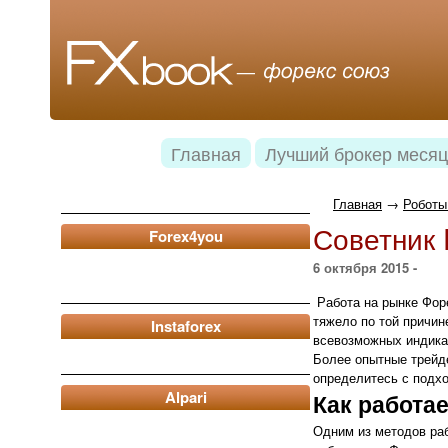
Главная
Лучший брокер месяц
Главная
→
Роботы
Советник 
Forex4you
6 октября 2015 -
Работа на рынке Форе
тяжело по той причин
Instaforex
всевозможных индикат
Более опытные трейде
определитесь с подхо
Alpari
Как работа
Одним из методов раб