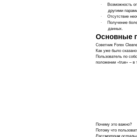
Возможность оп
·
другими парам
Отсутствие нео
·
Получение боле
·
данных.
Основные 
Советник Forex Clean
Как уже было сказано,
Пользователь по соб
положении «
true
» – в
Почему это важно?
Потому что пользоват
Рассмотрим остальн