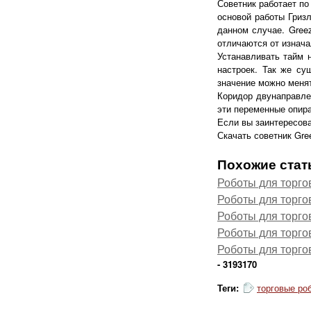
Советник работает по
основой работы Гризл
данном случае. Gree
отличаются от изнач
Устанавливать тайм 
настроек. Так же су
значение можно менят
Коридор двунаправлен
эти переменные опира
Если вы заинтересова
Скачать советник Gr
Похожие стат
Роботы для торго
Роботы для торго
Роботы для торго
Роботы для торго
Роботы для торго
- 3193170
Теги:
торговые ро