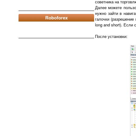
советника на торговл
Далее можете пользо
нужно зайти в навиг
Roboforex
галочки (разрешение 
long and short). Если
После установки: