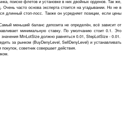
нка, поиске флетов и установке в них двойных орденов. Так же,
. Очень часто основа эксперта стоится на угадывании. Но не в
ся длинный стоп-лосс. Также он усредняет позиции, если цены
 Самый меньший баланс депозита не определён, всё зависит от
анавливает минимальную ставку. По умолчанию стоит 0.1. Это
начения MinLotSize должно равняться 0.01, StepLotSize - 0.01.
дить за рынком (BuyDenyLevel, SellDenyLevel) и устанавливать
 покупок, советник совершает действия.
иком.