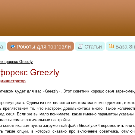
а
Роботы для торговли
Статьи
База З
ик форекс Greezly
форекс Greezly
министратор
ником будет для вас «Greezly». Этот советник хорошо себя зарекомен
преимуществ. Одним из них является система мани–менеджмент, в кото
ь препятствием то, что настроек довольно-таки много. Такое количес
од себя. Если же вы мало понимаете, какие именно параметры указаны в
влены самые оптимальные настройки.
о советника вам нужно загруженный файл Greezly.ex4 переместить или ск
ть такие опции, в которых сказано про включение советника, отключ