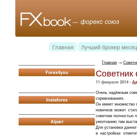
Главная
Лучший брокер месяц
Главная
→
Советн
Советник 
Forex4you
11 февраля 2014 -
Ад
Очень надёжным совет
соревнованиях.
Instaforex
Он имеет множество 
новичков может стат
советник полностью п
Alpari
умолчанию там выста
Для установки данног
в настройках отмети