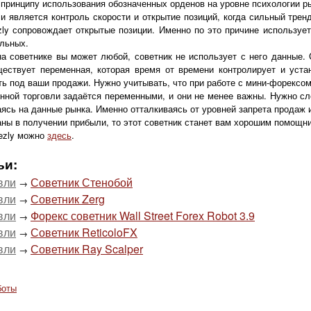
 принципу использования обозначенных орденов на уровне психологии ры
и является контроль скорости и открытие позиций, когда сильный тренд
zly сопровождает открытые позиции. Именно по это причине использует
альных.
на советнике вы может любой, советник не использует с него данные.
ществует переменная, которая время от времени контролирует и уст
ь под ваши продажи. Нужно учитывать, что при работе с мини-форексом з
ной торговли задаётся переменными, и они не менее важны. Нужно сле
ясь на данные рынка. Именно отталкиваясь от уровней запрета продаж и
ны в получении прибыли, то этот советник станет вам хорошим помощн
eezly можно
здесь
.
ьи:
вли
Советник Стенобой
→
вли
Советник Zerg
→
вли
Форекс советник Wall Street Forex Robot 3.9
→
вли
Советник ReticoloFX
→
вли
Советник Ray Scalper
→
боты