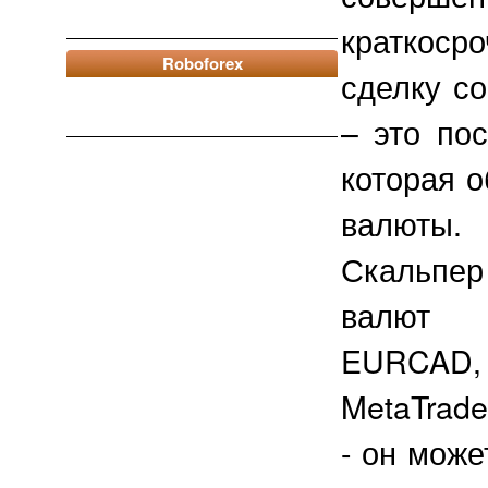
краткоср
Roboforex
сделку со
– это по
которая 
валюты.
Скальпер 
валют 
EURCAD,
MetaTrade
- он може