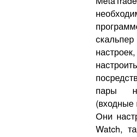
MetaTra
необходи
програм
скальпе
настрое
настрои
посредст
пары не
(входные 
Они наст
Watch, т