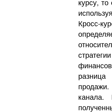
курсу, то
используя
Кросс-ку
определ
относите
страте
финансов
разница
продажи.
канала.
получе