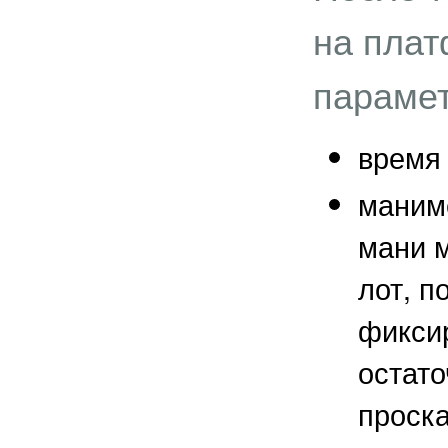
на плат
параме
время
маним
мани 
лот, п
фиксир
остато
проск