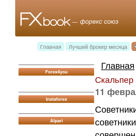
Главная
Лучший брокер месяца
Главная
Forex4you
Скальпер 
11 февра
Instaforex
Советни
советник
Alpari
соверш