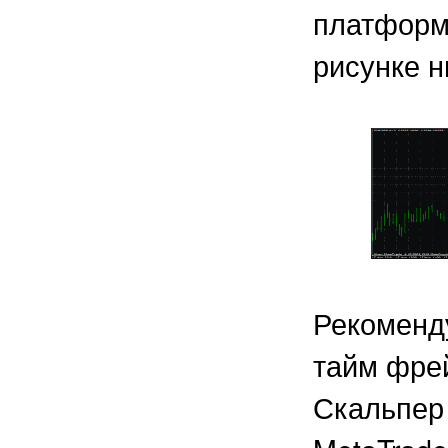
платформ
рисунке н
Рекомен
тайм фрей
Скальпер