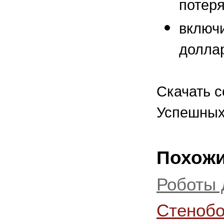
потер
включи
долла
Скачать 
Успешных 
Похожи
Роботы 
Стеноб