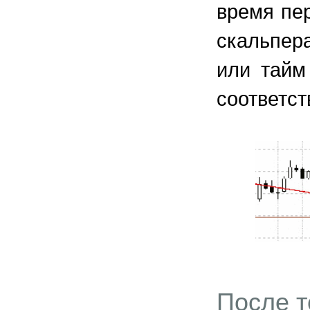
время пе
скальпер
или тайм
соответст
После т