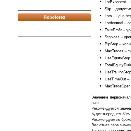
LotExponent –
Slip – допуст
Lots – цена пе
Roboforex
Lotdecimal – о
TakeProfit – ур
Stoploss – уро
PipStep – кол
MaxTrades – с
UseEquityStop
TotalEquityRis
UseTrailingSto
UseTimeOut – 
MaxTradeOpenH
Значение первоначал
риск.
Рекомендуется значе
будет в среднем 50% 
Рекомендуемые брокер
Валютная пара значен
Тестирование советни