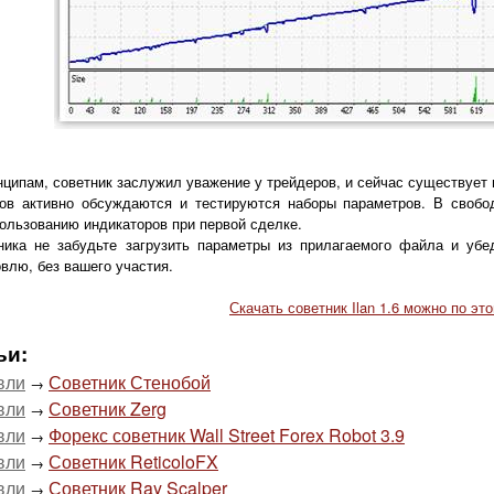
ципам, советник заслужил уважение у трейдеров, и сейчас существует це
ов активно обсуждаются и тестируются наборы параметров. В свобо
ользованию индикаторов при первой сделке.
ника не забудьте загрузить параметры из прилагаемого файла и убе
влю, без вашего участия.
Скачать советник Ilan 1.6 можно по эт
ьи:
вли
Советник Стенобой
→
вли
Советник Zerg
→
вли
Форекс советник Wall Street Forex Robot 3.9
→
вли
Советник ReticoloFX
→
вли
Советник Ray Scalper
→