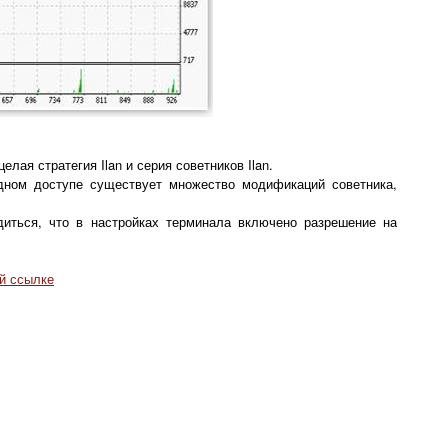
лая стратегия Ilan и серия советников Ilan.
дном доступе существует множество модификаций советника,
диться, что в настройках терминала включено разрешение на
ой ссылке