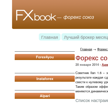
Главная
Лучший брокер месяц
Главная
→
Форекс 
Форекс со
Forex4you
20 января 2014 -
Адм
Советник Ilan 1.6 –
результате каждая сд
Instaforex
свести к нулевому ур
Таким образом эффек
меняются динамически
Alpari
Список настраи