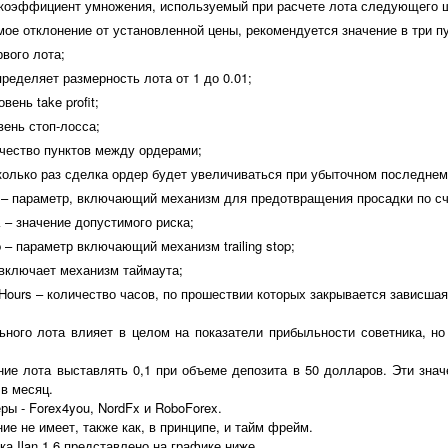
 коэффициент умножения, используемый при расчете лота следующего ш
имое отклонение от установленной цены, рекомендуется значение в три пу
рвого лота;
пределяет размерность лота от 1 до 0.01;
овень take profit;
вень стоп-лосса;
ичество пунктов между ордерами;
колько раз сделка ордер будет увеличиваться при убыточном последнем
 – параметр, включающий механизм для предотвращения просадки по сч
k – значение допустимого риска;
p – параметр включающий механизм trailing stop;
включает механизм таймаута;
ours – количество часов, по прошествии которых закрывается зависшая
ьного лота влияет в целом на показатели прибыльности советника, но
ние лота выставлять 0,1 при объеме депозита в 50 долларов. Эти знач
в месяц.
ы - Forex4you, NordFx и RoboForex.
ие не имеет, также как, в принципе, и тайм фрейм.
ка Ilan 1.6 представлено на графике ниже