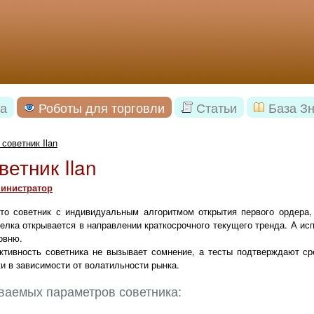
а
Роботы для торговли
Статьи
База З
советник Ilan
ветник Ilan
инистратор
 это советник с индивидуальным алгоритмом открытия первого ордера,
елка открывается в направлении краткосрочного текущего тренда. А и
овню.
тивность советника не вызывает сомнение, а тесты подтверждают ср
 в зависимости от волатильности рынка.
ваемых параметров советника: