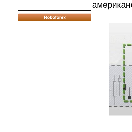
американ
Roboforex