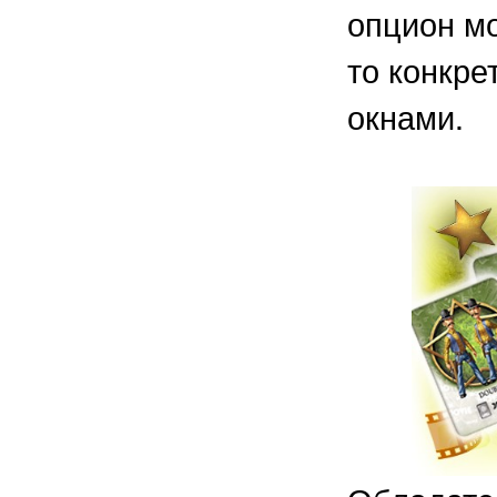
опцион мо
то конкре
окнами.