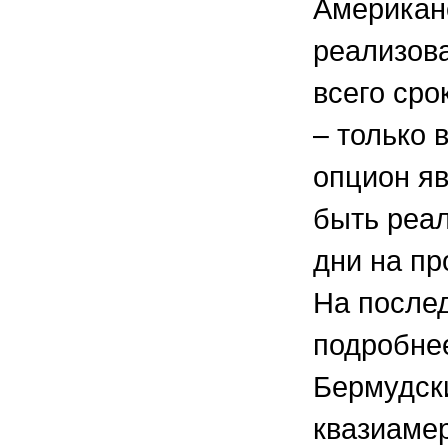
Американ
реализов
всего сро
– только 
опцион яв
быть реал
дни на пр
На после
подробне
Бермудски
квазиаме