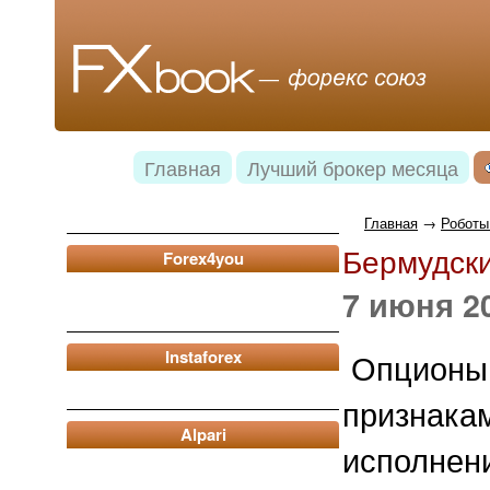
Главная
Лучший брокер месяца
Главная
→
Роботы
Бермудск
Forex4you
7 июня 20
Instaforex
Опционы 
признакам
Alpari
исполнен