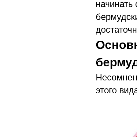
начинать 
бермудск
достаточн
Основ
берму
Несомнен
этого вид