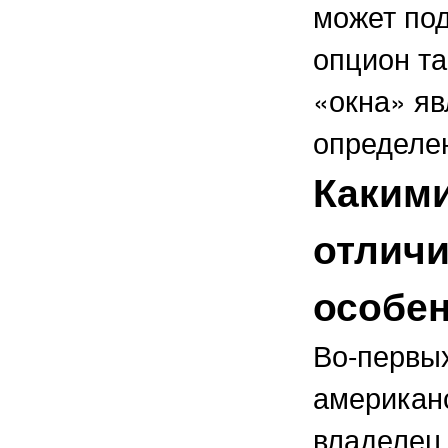
может под
опцион та
«окна» я
определе
Каким
отлич
особе
Во-первых
американс
владелец 