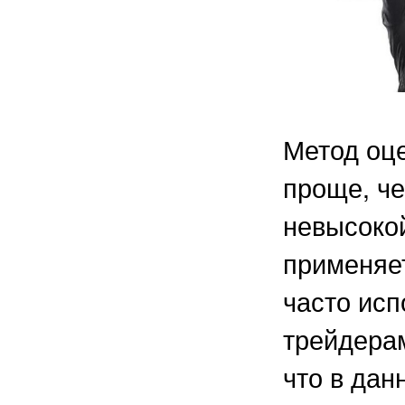
Метод оц
проще, че
невысоко
применяет
часто ис
трейдерам
что в дан