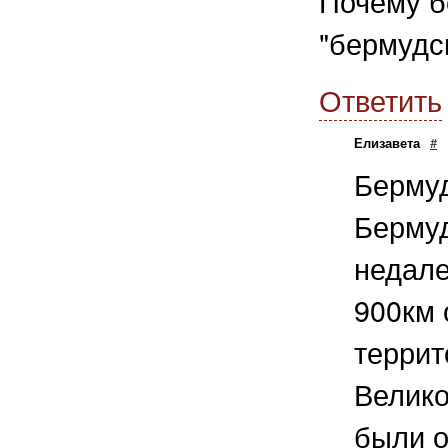
Почему б
"бермудс
Ответить
Елизавета
#
Бермуд
Бермуд
недале
900км 
террит
Велико
были 