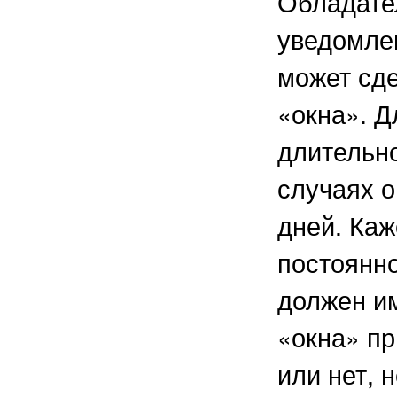
Обладате
уведомлен
может сде
«окна». Д
длительно
случаях о
дней. Каж
постоянно
должен и
«окна» пр
или нет, 