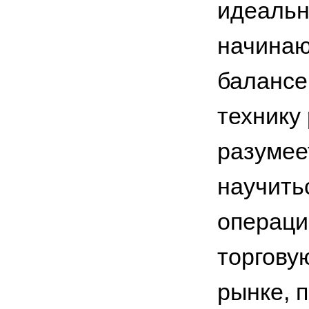
идеальн
начинаю
балансе
технику 
разумее
научить
операци
торгову
рынке, 