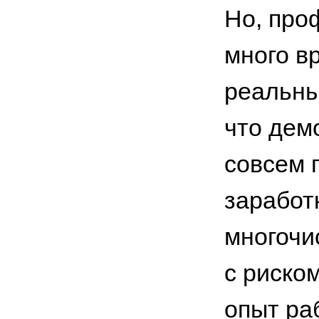
Но, про
много в
реальны
что дем
совсем 
заработ
многочи
с риско
опыт ра