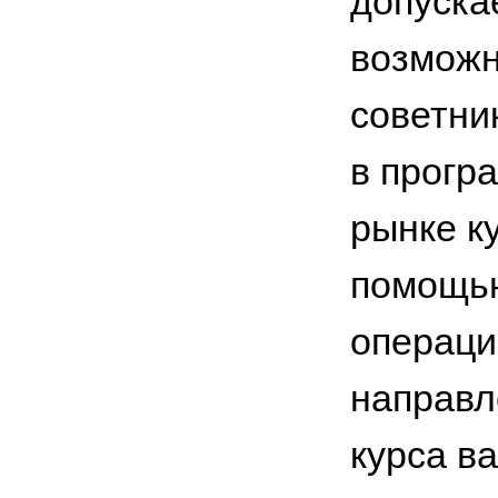
допуска
возможн
советни
в прогр
рынке к
помощью
операци
направл
курса в