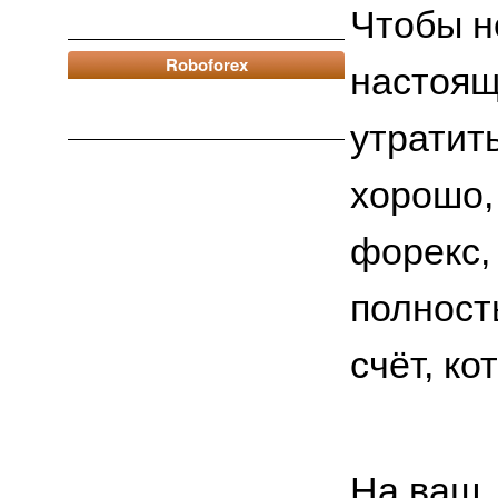
Чтобы н
Roboforex
настоящ
утратить
хорошо,
форекс,
полност
счёт, к
На ваш,