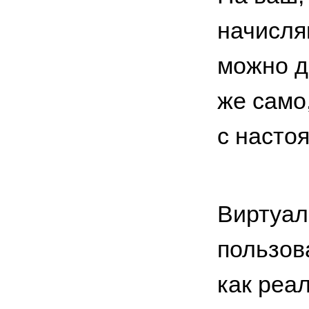
начисля
можно д
же само,
с насто
Виртуал
пользов
как реа