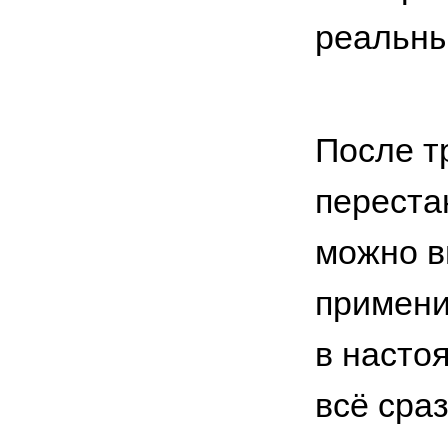
реальны
После т
переста
можно в
примени
в насто
всё сраз