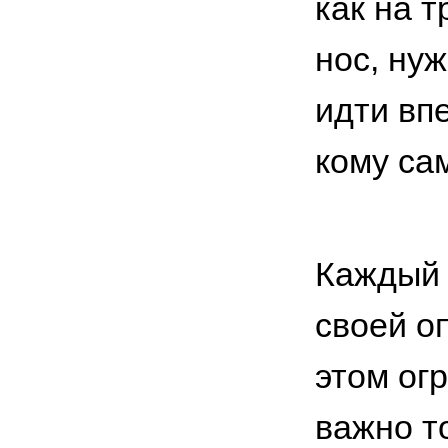
как на 
нос, ну
идти вп
кому са
Каждый 
своей о
этом ог
важно т