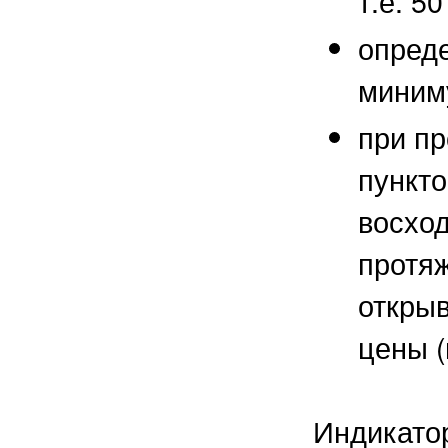
т.е. 50
опред
миниму
при пр
пункто
восхо
протяж
открыв
цены (
Индикато