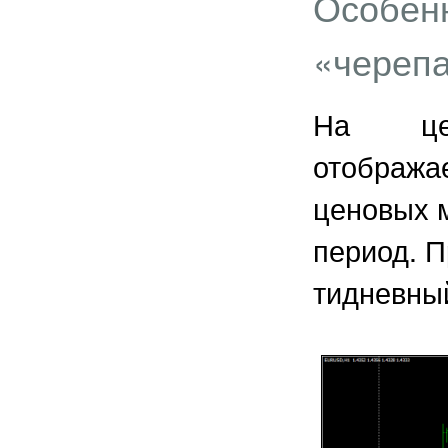
Особенн
«череп
На цен
отображ
ценовых 
период. П
тидневны