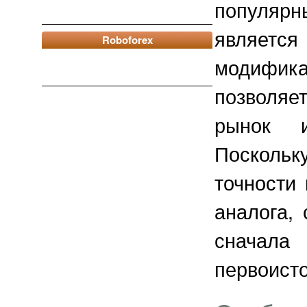
популярн
являетс
Roboforex
модифика
позволя
рынок и
Поскольк
точности
аналога,
сначала
первоисто