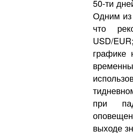
50-ти дне
Одним из 
что рек
USD/EUR
графике 
времен
использо
тидневно
при па
оповещен
выходе з