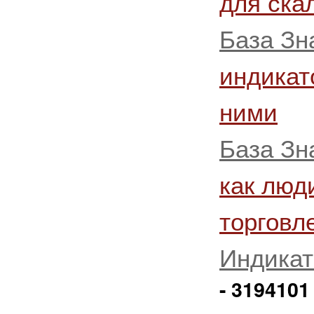
для ска
База Зн
индикат
ними
База Зн
как люд
торговл
Индика
- 3194101