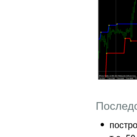
Последо
постро