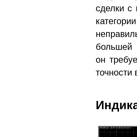
сделки с
категор
неправи
большей 
он требу
точности 
Индика