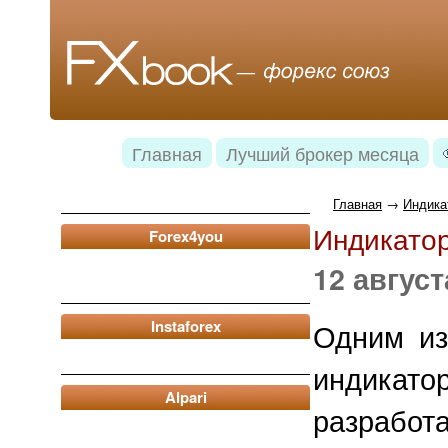
Главная
Лучший брокер месяца
Главная
→
Индика
Индикатор
Forex4you
12 август
Instaforex
Одним из
индика
Alpari
разраб