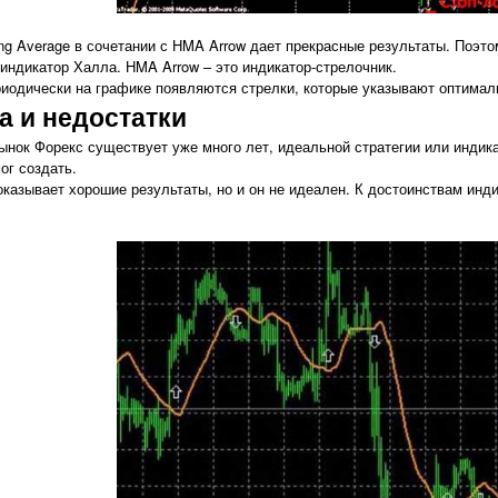
ng Average в сочетании с HMA Arrow дает прекрасные результаты. Поэт
т индикатор Халла. HMA Arrow – это индикатор-стрелочник.
иодически на графике появляются стрелки, которые указывают оптимал
а и недостатки
рынок Форекс существует уже много лет, идеальной стратегии или инди
мог создать.
показывает хорошие результаты, но и он не идеален. К достоинствам ин