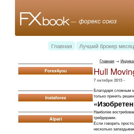
Главная
Лучший брокер месяц
Главная
→
Индика
Hull Movi
Forex4you
7 октября 2015 -
Благодаря сложным м
только принять решен
Instaforex
«Изобретен
Наиболее востребова
трейдерами.
Alpari
Если говорить просто
несколько запаздываю