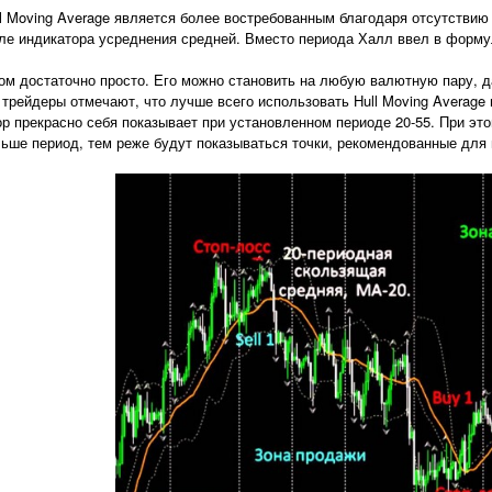
ll Moving Average является более востребованным благодаря отсутстви
ле индикатора усреднения средней. Вместо периода Халл ввел в формул
ом достаточно просто. Его можно становить на любую валютную пару, 
 трейдеры отмечают, что лучше всего использовать Hull Moving Average 
ор прекрасно себя показывает при установленном периоде 20-55. При э
льше период, тем реже будут показываться точки, рекомендованные для 