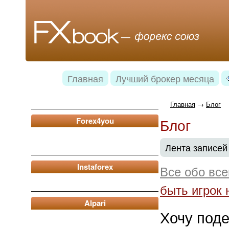
Главная
Лучший брокер месяца
Главная
→
Блог
Блог
Forex4you
Лента записей 
Instaforex
Все обо вс
быть игрок
Alpari
Хочу под