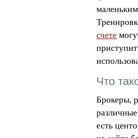
маленьким
Тренировк
счете
могут
приступит
использов
Что так
Брокеры, 
различные 
есть цент