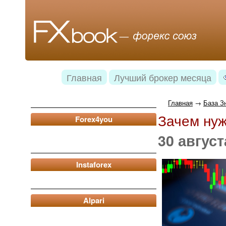
Главная
Лучший брокер месяца
Главная
→
База З
Зачем нуж
Forex4you
30 август
Instaforex
Alpari