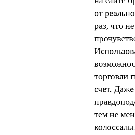
на сайте б
от реально
раз, что н
прочувство
Использова
возможнос
торговли 
счет. Даже
правдопод
тем не мен
колоссальн