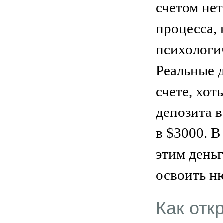
счетом не
процесса,
психологи
Реальные 
счете, хот
депозита в
в $3000. В
этим день
освоить н
Как отк