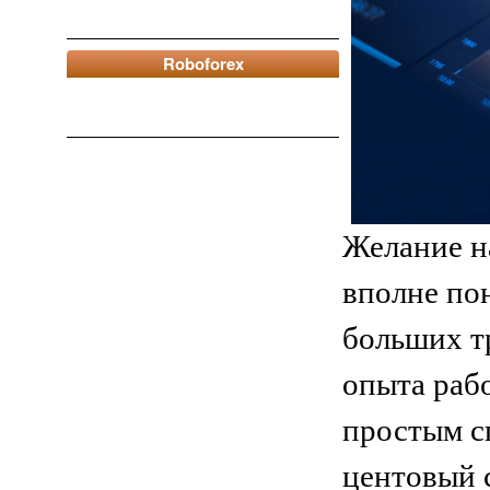
Roboforex
Желание н
вполне по
больших т
опыта раб
простым с
центовый с