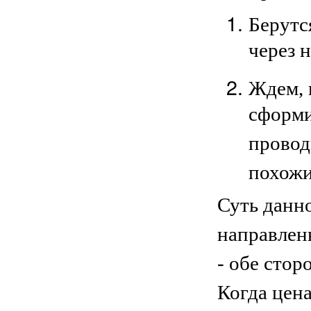
Берутс
через 
Ждем, 
сформи
провод
похожи
Суть данн
направлены
- обе стор
Когда цена