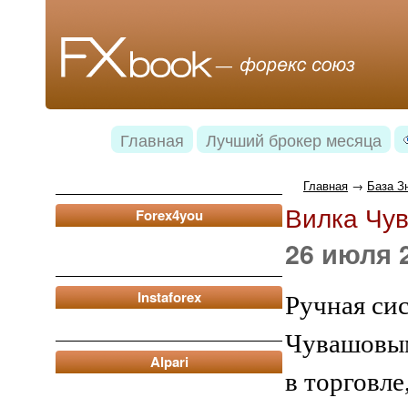
Главная
Лучший брокер месяца
Главная
→
База З
Вилка Чу
Forex4you
26 июля 2
Instaforex
Ручная си
Чувашовым
Alpari
в торговле