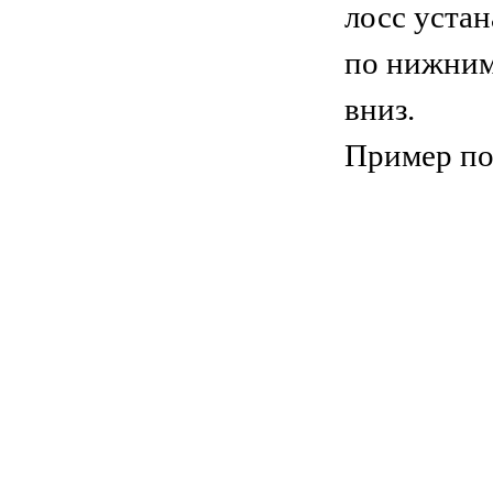
лосс уста
по нижним
вниз.
Пример по