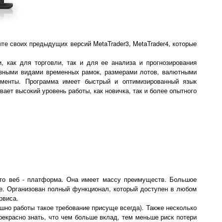
те своих предыдущих версий MetaTrader3, MetaTrader4, которые
 как для торговли, так и для ее анализа и прогнозирования
азными видами временных рамок, размерами лотов, валютными
менты. Программа имеет быстрый и оптимизированный язык
ает высокий уровень работы, как новичка, так и более опытного
то веб - платформа. Она имеет массу преимуществ. Большое
е. Организован полный функционал, который доступен в любом
рвиса.
ешно работы такое требование присуще всегда). Также несколько
екрасно знать, что чем больше вклад, тем меньше риск потери