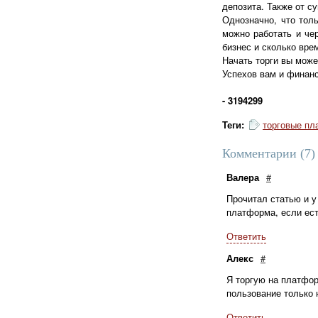
депозита. Также от с
Однозначно, что тол
можно работать и че
бизнес и сколько вре
Начать торги вы може
Успехов вам и финан
- 3194299
Теги:
торговые п
Комментарии (
7
)
Валера
#
Прочитал статью и у
платформа, если ест
Ответить
Алекс
#
Я торгую на платфор
пользование только 
Ответить