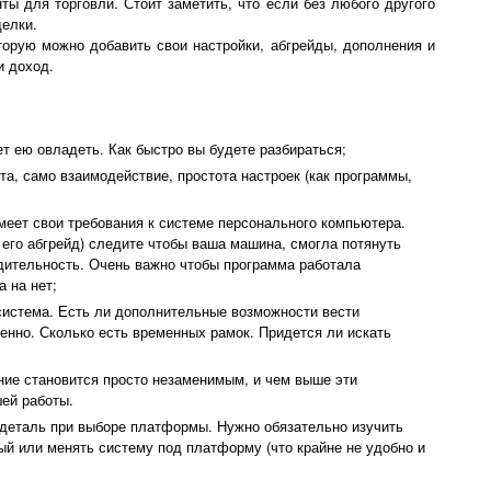
ы для торговли. Стоит заметить, что если без любого другого
делки.
оторую можно добавить свои настройки, абгрейды, дополнения и
и доход.
ет ею овладеть. Как быстро вы будете разбираться;
та, само взаимодействие, простота настроек (как программы,
меет свои требования к системе персонального компьютера.
 его абгрейд) следите чтобы ваша машина, смогла потянуть
дительность. Очень важно чтобы программа работала
 на нет;
 система. Есть ли дополнительные возможности вести
енно. Сколько есть временных рамок. Придется ли искать
ание становится просто незаменимым, и чем выше эти
ей работы.
 деталь при выборе платформы. Нужно обязательно изучить
ый или менять систему под платформу (что крайне не удобно и