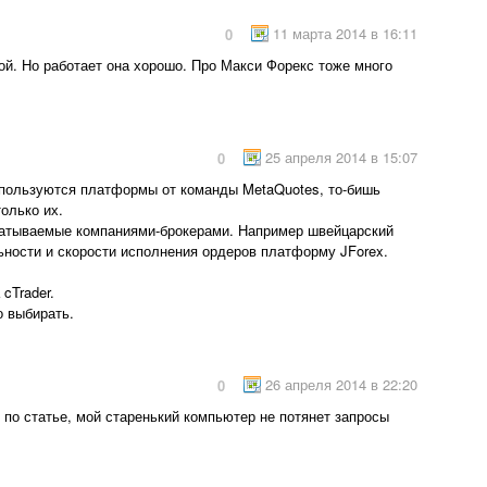
11 марта 2014 в 16:11
0
той. Но работает она хорошо. Про Макси Форекс тоже много
25 апреля 2014 в 15:07
0
 пользуются платформы от команды MetaQuotes, то-бишь
олько их.
батываемые компаниями-брокерами. Например швейцарский
ности и скорости исполнения ордеров платформу JForex.
cTrader.
о выбирать.
26 апреля 2014 в 22:20
0
по статье, мой старенький компьютер не потянет запросы