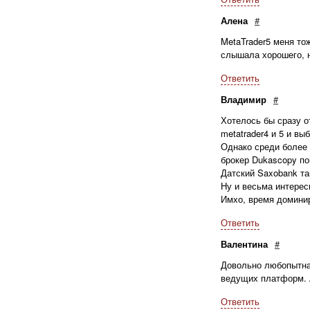
Алена
#
MetaTrader5 меня то
слышала хорошего, н
Ответить
Владимир
#
Хотелось бы сразу о
metatrader4 и 5 и в
Однако среди более
брокер Dukascopy по
Датский Saxobank та
Ну и весьма интерес
Имхо, время доминир
Ответить
Валентина
#
Довольно любопытная
ведущих платформ. А
Ответить