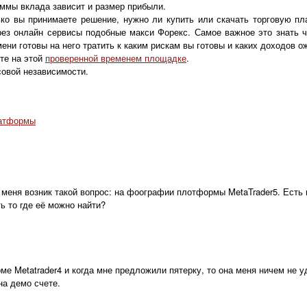
уммы вклада зависит и размер прибыли.
ько вы принимаете решение, нужно ли купить или скачать торговую пл
рез онлайн сервисы подобные макси Форекс. Самое важное это знать 
мени готовы на него тратить к каким рискам вы готовы и каких доходов о
те на этой
проверенной временем площадке
.
совой независимости.
латформы
 меня возник такой вопрос: на фоографии плотформы MetaTrader5. Есть 
ь то где её можно найти?
ме Metatrader4 и когда мне предложили пятерку, то она меня ничем не у
на демо счете.