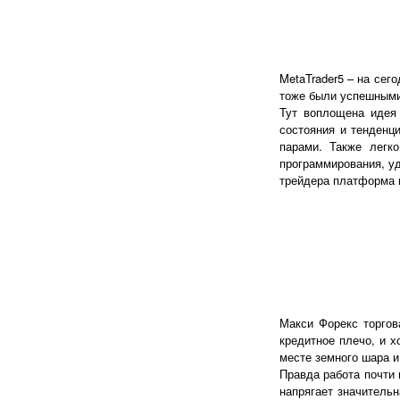
MetaTrader5 – на сег
тоже были успешными
Тут воплощена идея 
состояния и тенденц
парами. Также легк
программирования, уд
трейдера платформа н
Макси Форекс торгов
кредитное плечо, и 
месте земного шара и
Правда работа почти 
напрягает значитель