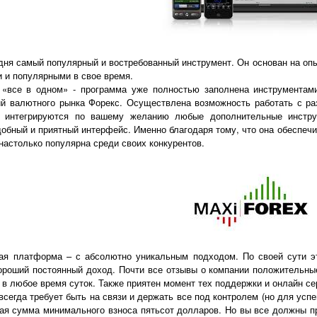
одня самый популярный и востребованный инструмент. Он основан на опы
 и популярными в свое время.
«все в одном» - программа уже полностью заполнена инструментами,
ий валютного рынка Форекс. Осуществлена возможность работать с р
о интегрируются по вашему желанию любые дополнительные инстру
обный и приятный интерфейс. Именно благодаря тому, что она обеспечив
астолько популярна среди своих конкурентов.
ая платформа – с абсолютно уникальным подходом. По своей сути э
хороший постоянный доход. Почти все отзывы о компании положительны
 в любое время суток. Также приятен момент тех поддержки и онлайн се
всегда требует быть на связи и держать все под контролем (но для усп
ная сумма минимального взноса пятьсот долларов. Но вы все должны пр