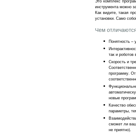
Это комплекс програ
инструмента можно за
Как видите, такая пр
установки. Само собо
Чем отличаются
Понятность – 
Интерактивнос
так и роботов 
Скорость и тр
Соответственн
программу. От
соответственн
Функционально
автоматическу
новые програм
Качество обес
параметры, те
Взаимодействи
сможет ли ваш
не приятно).