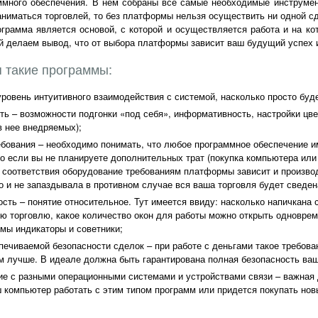
ммного обеспечения. В нем собраны все самые необходимые инструмент
ниматься торговлей, то без платформы нельзя осуществить ни одной с
ограмма является основой, с которой и осуществляется работа и на к
й делаем вывод, что от выбора платформы зависит ваш будущий успех 
 такие программы:
уровень интуитивного взаимодействия с системой, насколько просто буд
ть – возможности подгонки «под себя», информативность, настройки цве
в нее внедряемых);
ебования – необходимо понимать, что любое программное обеспечение и
о если вы не планируете дополнительных трат (покупка компьютера или
 соответствия оборудование требованиям платформы зависит и произво
о и не запаздывала в противном случае вся ваша торговля будет сведена
сть – понятие относительное. Тут имеется ввиду: насколько напичкана
ю торговлю, какое количество окон для работы можно открыть одноврем
мы индикаторы и советники;
печиваемой безопасности сделок – при работе с деньгами такое требов
м лучше. В идеале должна быть гарантирована полная безопасность ваш
е с разными операционными системами и устройствами связи – важная
 компьютер работать с этим типом программ или придется покупать нов