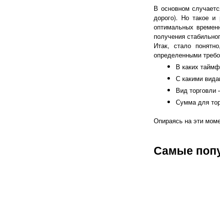
В основном случаетс
дорого). Но такое 
оптимальных временн
получения стабильног
Итак, стало понятн
определенными требо
В каких таймф
С какими вида
Вид торговли 
Сумма для тор
Опираясь на эти моме
Самые поп