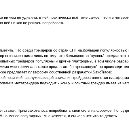
же ни чем не удивила, в ней практически всё тоже самое, что и в четвер
о всё ни как не решусь попробовать.
тметить, что среди трейдеров со стран СНГ наибольшей популярностью
ыбор ограничен ними лишь потому, что большинство "кухонь" предлагают т
 опытных трейдеров популярны и другие платформы, в том числе разра
мимо web-терминала также предлагает "потрясающую" по производитель
кже предлагает платформу собственной разработки SaxoTrader.
ной новинкой, заслуживающей внимания трейдеров является платформа 
ования метатрейдера подходит к концу и опытный трейдер имеет из чег
 статья. Прям захотелось попробовать свои силы на форексе. Но, судя 
 на менее популярных, мне кажется, и смысла нет что-то делать.