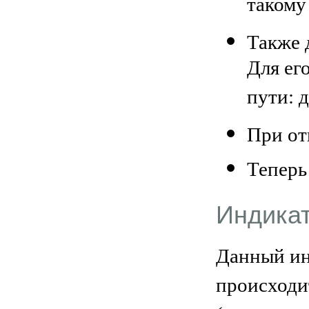
такому 
Также 
Для ег
пути: 
При от
Теперь
Индикат
Данный ин
происходи