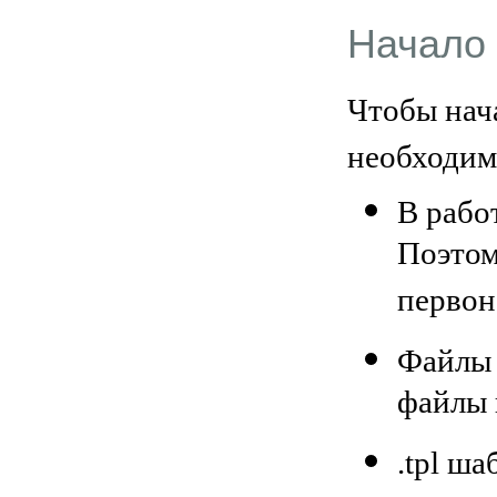
Начало
Чтобы нач
необходим
В рабо
Поэтом
первон
Файлы 
файлы н
.tpl ш