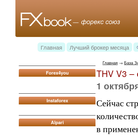
Главная
Лучший брокер месяца
Главная
→
База З
THV V3 – 
Forex4you
1 октября
Instaforex
Сейчас ст
количество
Alpari
в примене