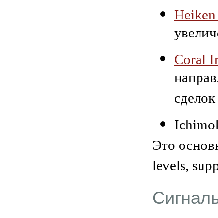
Heiken
увелич
Coral I
направ
сделок
Ichimok
Это основн
levels, supp
Сигналы