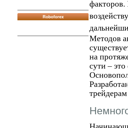
факторов. 
воздейству
Roboforex
дальнейши
Методов ан
существуе
на протяж
сути – это
Основопол
Разработа
трейдерам 
Немного
Начинающи