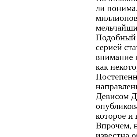
ли понимал
миллионов
мельчайшие
Подобный 
серией ста
внимание н
как некот
Постепенн
направлен
Девисом Д
опубликов
которое и 
Впрочем, н
известна о