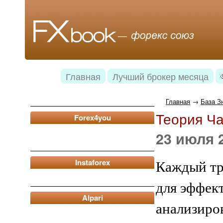
Главная
Лучший брокер месяца
Главная
→
База З
Теория Ча
Forex4you
23 июля 2
Instaforex
Каждый тр
для эффек
Alpari
анализиров