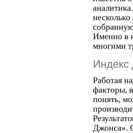
аналитика
несколько
собранную 
Именно в 
многими т
Индекс
Работая на
факторы, 
понять, м
производит
Результат
Джонса». 