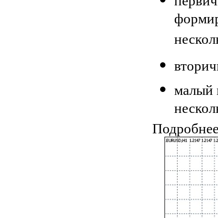
первич
формир
несколь
вторич
малый 
нескол
Подробнее