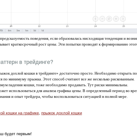
предсказуемость поведения, если образовалась нисходящая тенденция и возни
ызывает краткосрочный рост цены. Эти попытки проводят к формированию это
паттерн в трейдинге?
ыжок дохлой кошки в трейдинге» достаточно просто. Необходимо открыть поз
ся по минимуму прыжка. Этот способ считают все же несколько рискованным.
имум падения кошки, тоже необходимо продавать. Тут риски минимальны.
ет использоваться для анализа графика цены. В определенный период во врем
нания и опыт трейдера, чтобы воспользоваться ситуацией в полной мере.
ой кошки на графике
,
прыжок дохлой кошки
аш будет первым!