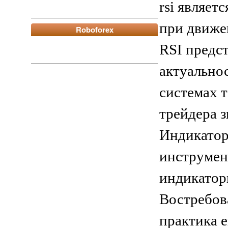
rsi являет
при движе
Roboforex
RSI
предст
актуальнос
системах т
трейдера з
Индикатор
инструмент
индикаторы 
Востребов
практика 