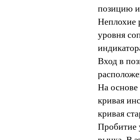
позицию и
Неплохие 
уровня со
индикатора
Вход в по
расположе
На основе
кривая ин
кривая ста
Пробитие 
рынка. В э