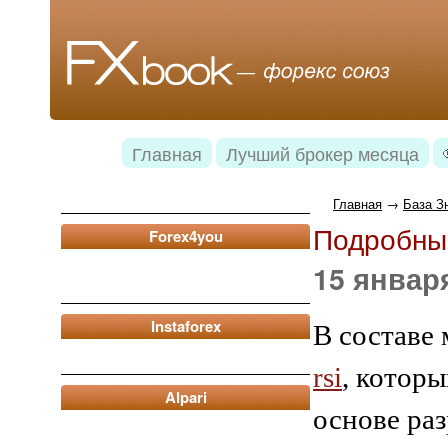
Главная
Лучший брокер месяца
Главная
→
База З
Подробный
Forex4you
15 января
Instaforex
В составе
rsi
, котор
Alpari
основе ра