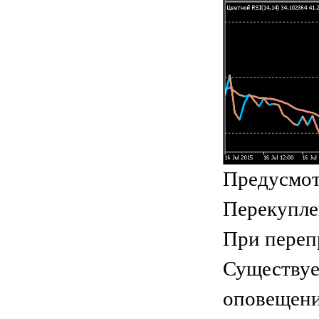
Предусмот
Перекупле
При переп
Существуе
оповещени