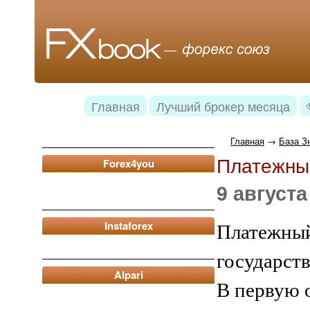
Главная
Лучший брокер месяца
Главная
→
База З
Платежны
Forex4you
9 августа
Instaforex
Платежный
государст
Alpari
В первую 