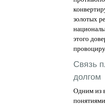
конвертиру
золотых р
националь
этого дове
провоциру
Связь п
долгом
Одним из 
понятиями