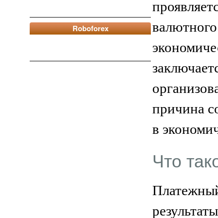
проявляет
валютного
Roboforex
экономиче
заключает
организов
причина с
в экономич
Что так
Платежный 
результат