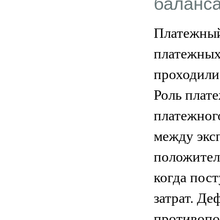
баланс
Платежный 
платежных
проходили
Роль плат
платежного
между экс
положител
когда пост
затрат. Д
противопо